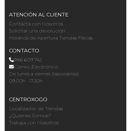
ATENCIÓN AL CLIENTE
Contacta con Nosotros
Solicitar una devolución
Horários de Apertura Tiendas Físicas
CONTACTO
986 609 742
Correo Electrónico
De lunes a viernes (laborables)
09.00h · 17.30h
CENTROXOGO
Localizador de Tiendas
¿Quienes Somos?
Trabaja con Nosotros