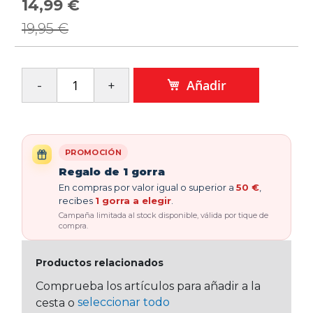
14,99 €
Precio
especial
19,95 €
Añadir
PROMOCIÓN
Regalo de 1 gorra
En compras por valor igual o superior a
50 €
,
recibes
1 gorra a elegir
.
Campaña limitada al stock disponible, válida por tique de
compra.
Productos relacionados
Comprueba los artículos para añadir a la
seleccionar todo
cesta o