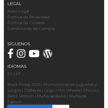
LEGAL
Aviso Legal
Política de Privacidad
Política de Cookies
Condiciones de Compra
SÍGUENOS
IDIOMAS
ES
|
PT
Black Friday 2025
|
Promociones en juguetes y
juegos
|
Disfraces
|
Lego
|
Hot Wheels
|
Chicco
|
Bebé Reborn
|
Muñecas Bebé
|
Muñecas
Fashion