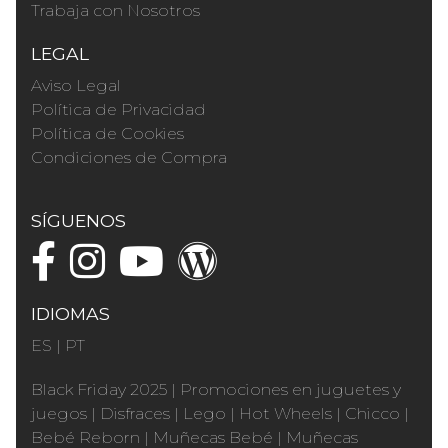
Trabaja con Nosotros
LEGAL
Aviso Legal
Política de Privacidad
Política de Cookies
Condiciones de Compra
SÍGUENOS
IDIOMAS
ES
|
PT
Black Friday 2025
|
Promociones en juguetes y
juegos
|
Disfraces
|
Lego
|
Hot Wheels
|
Chicco
|
Bebé Reborn
|
Muñecas Bebé
|
Muñecas