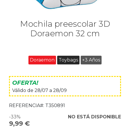
Mochila preescolar 3D
Doraemon 32 cm
Doraemon
Toybags
+3 Años
OFERTA!
Válido de 28/07 a 28/09
REFERENCIA#:
T350891
-33%
NO ESTÁ DISPONIBLE
9,99 €
Precio
especial