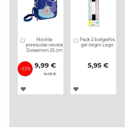
Mochila
Pack 2 bolígrafos
Añadir
Añadir
preescolar nevera
gel negro Lego
Doraemon 25 cm
Precio
9,99 €
5,95 €
especial
-33%
14,95 €
AGREGAR
AGREGAR
A
A
LOS
LOS
FAVORITOS
FAVORITOS