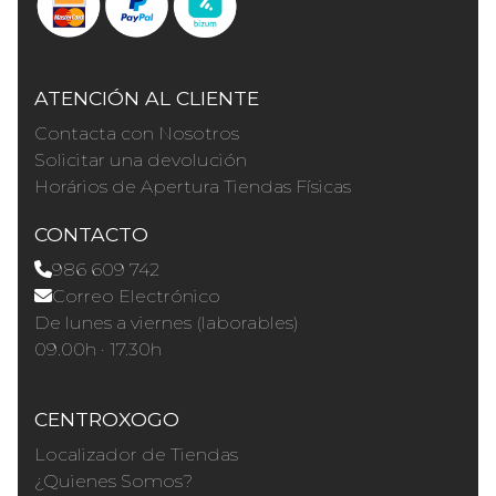
ATENCIÓN AL CLIENTE
Contacta con Nosotros
Solicitar una devolución
Horários de Apertura Tiendas Físicas
CONTACTO
986 609 742
Correo Electrónico
De lunes a viernes (laborables)
09.00h · 17.30h
CENTROXOGO
Localizador de Tiendas
¿Quienes Somos?