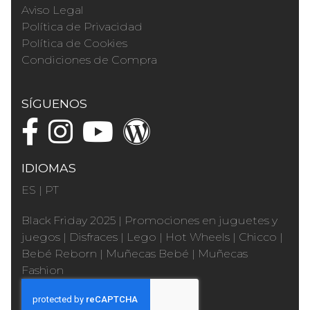
Aviso Legal
Política de Privacidad
Política de Cookies
Condiciones de Compra
SÍGUENOS
IDIOMAS
ES
|
PT
Black Friday 2025
|
Promociones en juguetes y
juegos
|
Disfraces
|
Lego
|
Hot Wheels
|
Chicco
|
Bebé Reborn
|
Muñecas Bebé
|
Muñecas
Fashion