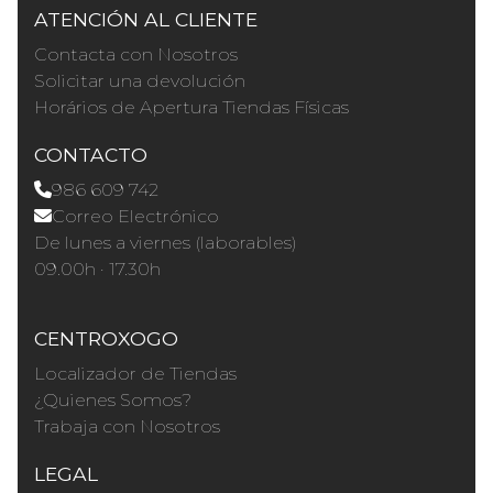
ATENCIÓN AL CLIENTE
Contacta con Nosotros
Solicitar una devolución
Horários de Apertura Tiendas Físicas
CONTACTO
986 609 742
Correo Electrónico
De lunes a viernes (laborables)
09.00h · 17.30h
CENTROXOGO
Localizador de Tiendas
¿Quienes Somos?
Trabaja con Nosotros
LEGAL