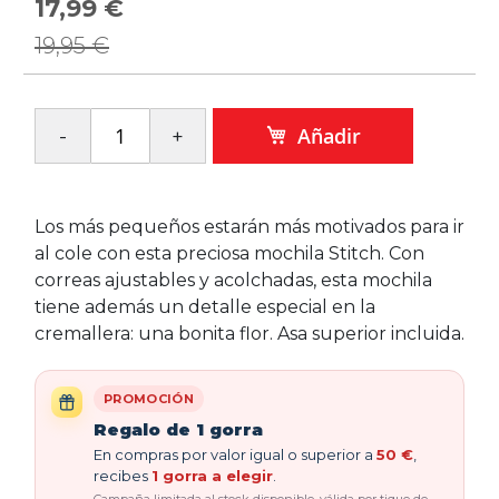
17,99 €
Precio
especial
19,95 €
Añadir
Los más pequeños estarán más motivados para ir
al cole con esta preciosa mochila Stitch. Con
correas ajustables y acolchadas, esta mochila
tiene además un detalle especial en la
cremallera: una bonita flor. Asa superior incluida.
PROMOCIÓN
Regalo de 1 gorra
En compras por valor igual o superior a
50 €
,
recibes
1 gorra a elegir
.