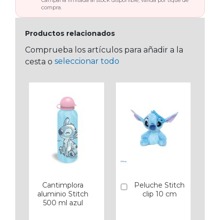
Campaña limitada al stock disponible, válida por tique de
compra.
Productos relacionados
Comprueba los artículos para añadir a la
seleccionar todo
cesta o
Cantimplora
Peluche Stitch
Añadir
aluminio Stitch
clip 10 cm
500 ml azul