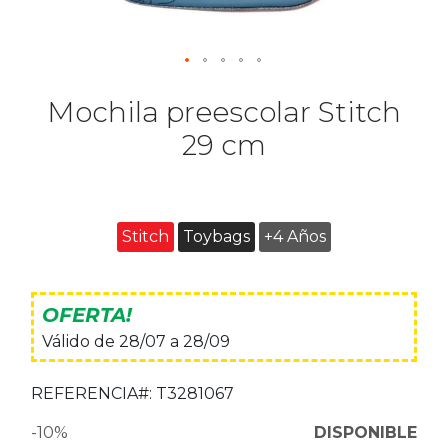
Mochila preescolar Stitch
29 cm
Stitch
Toybags
+4 Años
OFERTA!
Válido de 28/07 a 28/09
REFERENCIA#:
T3281067
-10%
DISPONIBLE