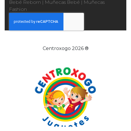
Bebé Reborn
|
Muñecas Bebé
|
Muñecas
Fashion
Centroxogo 2026 ®