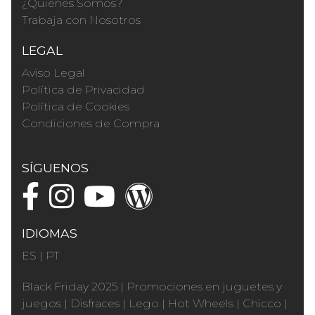
¿Quienes Somos?
Trabaja con Nosotros
LEGAL
Aviso Legal
Política de Privacidad
Política de Cookies
Condiciones de Compra
SÍGUENOS
IDIOMAS
ES
|
PT
Black Friday 2025
|
Promociones en juguetes y
juegos
|
Disfraces
|
Lego
|
Hot Wheels
|
Chicco
|