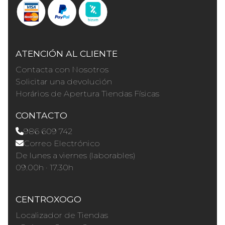
ATENCIÓN AL CLIENTE
Contacta con Nosotros
Solicitar una devolución
Horários de Apertura Tiendas Físicas
CONTACTO
986 609 742
Correo Electrónico
De lunes a viernes (laborables)
09.00h · 17.30h
CENTROXOGO
Localizador de Tiendas