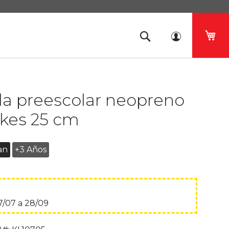
Mi 
la preescolar neopreno
kes 25 cm
an
+3 Años
7/07 a 28/09