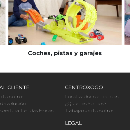
Coches, pistas y garajes
AL CLIENTE
CENTROXOGO
n Nosotros
Localizador de Tiendas
a devolución
¿Quienes Somos?
Apertura Tiendas Físicas
Trabaja con Nosotros
O
LEGAL