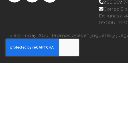
986 609 7
Correo Ele
De lunes a vi
09.00h · 17.3
Black Friday 2025
|
Promociones en juguetes y jueg