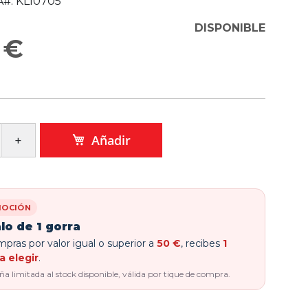
#:
KL10705
DISPONIBLE
 €
Añadir
OCIÓN
lo de 1 gorra
pras por valor igual o superior a
50 €
, recibes
1
a elegir
.
 limitada al stock disponible, válida por tique de compra.