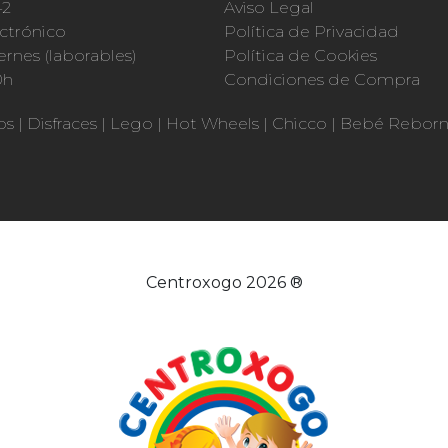
42
Aviso Legal
ctrónico
Política de Privacidad
ernes (laborables)
Política de Cookies
0h
Condiciones de Compra
os
|
Disfraces
|
Lego
|
Hot Wheels
|
Chicco
|
Bebé Rebor
Centroxogo 2026 ®