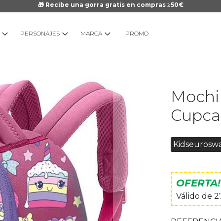
🎁 Recibe una gorra gratis en compras ≥50€
PERSONAJES
MARCA
PROMO
Saltar
Mochi
al
comienzo
Cupca
de
la
galería
Kidseurosw
de
imágenes
OFERTA!
Válido de 2