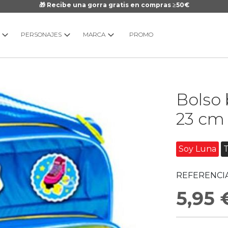
🎁 Recibe una gorra gratis en compras ≥50€
PERSONAJES
MARCA
PROMO
Saltar
Bolso 
al
comienzo
23 cm
de
la
galería
Soy Luna
de
imágenes
REFERENCIA
5,95 