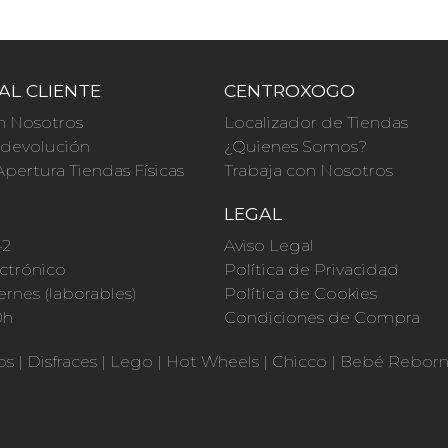
AL CLIENTE
CENTROXOGO
n Nosotros
Localizador de Tiendas
a devolución
¿Quienes Somos?
Apertura Tiendas Físicas
Trabaja con Nosotros
O
LEGAL
42
Aviso Legal
ctrónico
Política de Privacidad
ernes (laborables)
Política de Cookies
0h
Condiciones de Compra
os
|
Disfraces
|
Lego
|
Hot Wheels
|
Chicco
|
Bebé Rebor