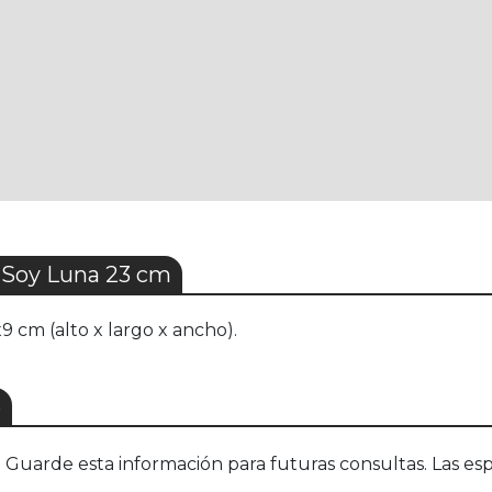
 Soy Luna 23 cm
 cm (alto x largo x ancho).
S
uarde esta información para futuras consultas. Las esp