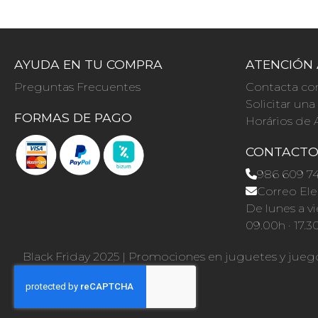
AYUDA EN TU COMPRA
ATENCIÓN 
Preguntas Frecuentes
Contacta co
Solicitar un
FORMAS DE PAGO
Horários de 
CONTACT
986 609 7
Correo Ele
De lunes a vi
09.00h · 17.3
Black Friday 2025
|
Promociones en juguetes y jueg