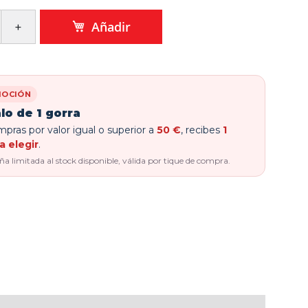
Añadir
OCIÓN
lo de 1 gorra
pras por valor igual o superior a
50 €
, recibes
1
a elegir
.
 limitada al stock disponible, válida por tique de compra.