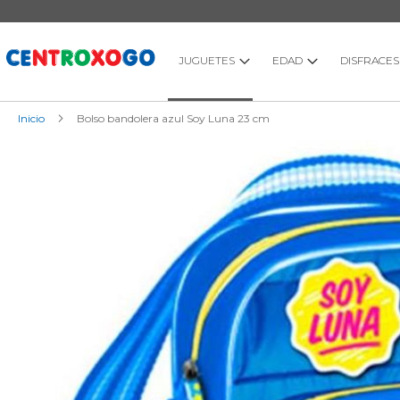
Ir
al
contenido
JUGUETES
EDAD
DISFRACES
Inicio
Bolso bandolera azul Soy Luna 23 cm
Saltar
al
final
de
la
galería
de
imágenes