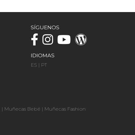
SÍGUENOS
IDIOMAS
ES
|
PT
n
|
Muñecas Bebé
|
Muñecas Fashion