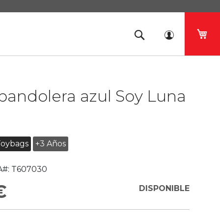
Mi 
bandolera azul Soy Luna
Toybags
+3 Años
#:
T607030
€
DISPONIBLE