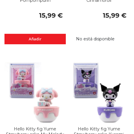
Pompompurin
Cinnamoroll
15,99 €
15,99 €
Añadir
No está disponible
Hello Kitty fig Yume
Hello Kitty fig Yume