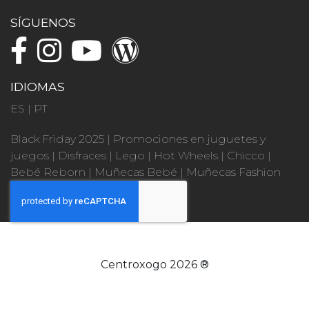
SÍGUENOS
IDIOMAS
ES
|
PT
Black Friday 2025
|
Promociones en juguetes y
juegos
|
Disfraces
|
Lego
|
Hot Wheels
|
Chicco
|
Bebé Reborn
|
Muñecas Bebé
|
Muñecas Fashion
Centroxogo 2026 ®