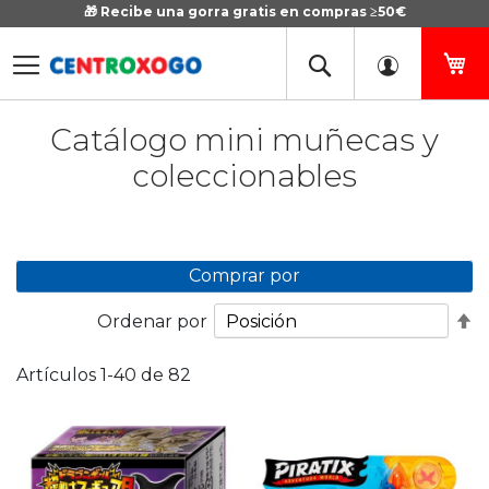
🎁 Recibe una gorra gratis en compras ≥50€
Ir
al
contenido
Mi
Catálogo mini muñecas y
coleccionables
Comprar por
Fi
Ordenar por
D
D
Artículos
1
-
40
de
82