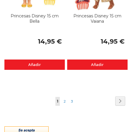
Princesas Disney 15 cm
Princesas Disney 15 cm
Bella
Vaiana
14,95 €
14,95 €
Añadir
Añadir
Página
Pági
Sigui
Actualmente
Página
Página
1
2
3
estás
leyendo
página