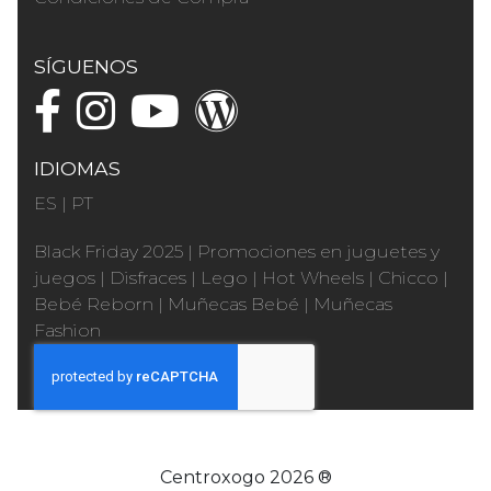
SÍGUENOS
IDIOMAS
ES
|
PT
Black Friday 2025
|
Promociones en juguetes y
juegos
|
Disfraces
|
Lego
|
Hot Wheels
|
Chicco
|
Bebé Reborn
|
Muñecas Bebé
|
Muñecas
Fashion
Centroxogo 2026 ®