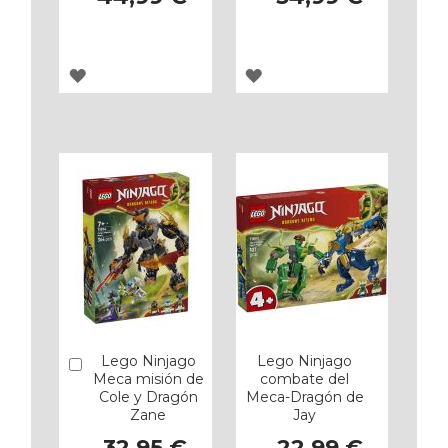
AGREGAR
AGREGAR
A
A
LOS
LOS
FAVORITOS
FAVORITOS
Lego Ninjago
Lego Ninjago
Añadir
Meca misión de
combate del
Cole y Dragón
Meca-Dragón de
Zane
Jay
32,95 €
22,99 €