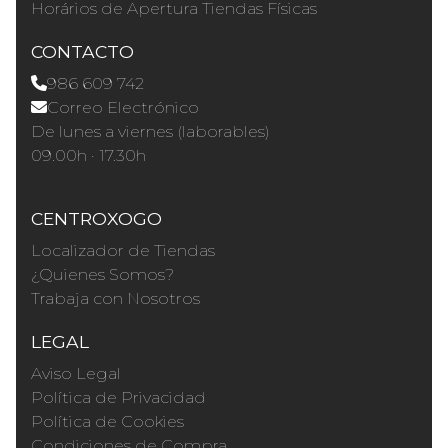
Horários de Apertura Tiendas Físicas
CONTACTO
986 609 742
Correo Electrónico
De lunes a viernes (laborables)
09.00h · 17.30h
CENTROXOGO
Localizador de Tiendas
¿Quienes Somos?
Trabaja con Nosotros
LEGAL
Aviso Legal
Política de Privacidad
Política de Cookies
Condiciones de Compra