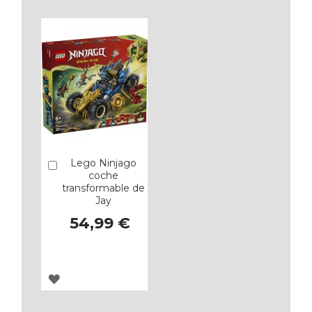
LOS
LOS
FAVORITOS
FAVORITOS
Lego Ninjago
Añadir
coche
transformable de
Jay
54,99 €
AGREGAR
A