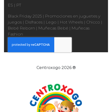
ES
|
PT
Black Friday 2025
|
Promociones en juguetes y
juegos
|
Disfraces
|
Lego
|
Hot Wheels
|
Chicco
|
Bebé Reborn
|
Muñecas Bebé
|
Muñecas
Fashion
Centroxogo 2026 ®