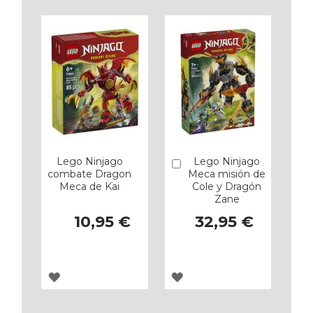
Lego Ninjago
Lego Ninjago
Añadir
combate Dragon
Meca misión de
Meca de Kai
Cole y Dragón
Zane
10,95 €
32,95 €
AGREGAR
AGREGAR
A
A