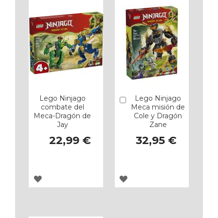
Lego Ninjago
Lego Ninjago
Añadir
combate del
Meca misión de
Meca-Dragón de
Cole y Dragón
Jay
Zane
22,99 €
32,95 €
AGREGAR
AGREGAR
A
A
LOS
LOS