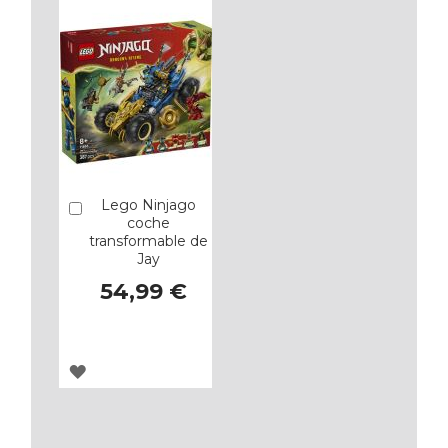
FAVORITOS
FAVORITOS
Lego Ninjago
Añadir
coche
transformable de
Jay
54,99 €
AGREGAR
A
LOS