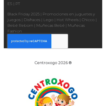
ES
|
PT
Black Friday 2025
|
Promociones en juguetes y
juegos
|
Disfraces
|
Lego
|
Hot Wheels
|
Chicco
|
Bebé Reborn
|
Muñecas Bebé
|
Muñecas
Fashion
Centroxogo 2026 ®