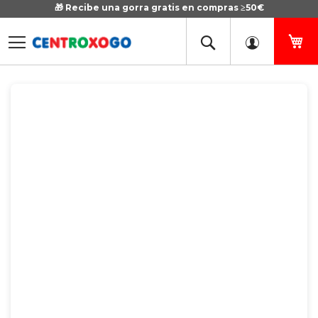
🎁 Recibe una gorra gratis en compras ≥50€
Ir
al
contenido
Mi