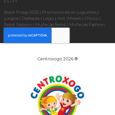
ES
|
PT
Black Friday 2025
|
Promociones en juguetes y
juegos
|
Disfraces
|
Lego
|
Hot Wheels
|
Chicco
|
Bebé Reborn
|
Muñecas Bebé
|
Muñecas Fashion
Centroxogo 2026 ®