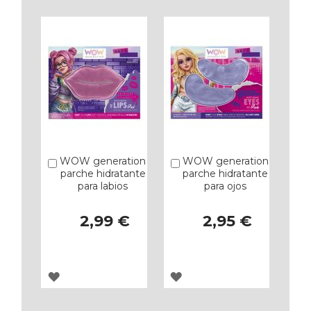
LOS
LOS
FAVORITOS
FAVORITOS
WOW generation
WOW generation
Añadir
Añadir
parche hidratante
parche hidratante
para labios
para ojos
2,99 €
2,95 €
AGREGAR
AGREGAR
A
A