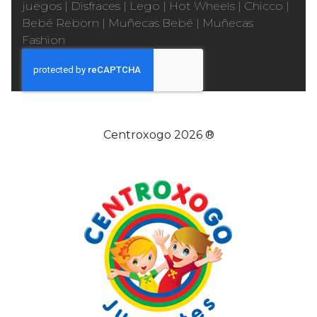
juegos
|
Disfraces
|
Lego
|
Hot Wheels
|
Chicco
|
Bebé Reborn
|
Muñecas Bebé
|
Muñecas
Fashion
Centroxogo 2026 ®