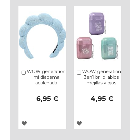
WOW generation
WOW generation
Añadir
Añadir
mi diadema
3en1 brillo labios
acolchada
mejillas y ojos
6,95 €
4,95 €
AGREGAR
AGREGAR
A
A