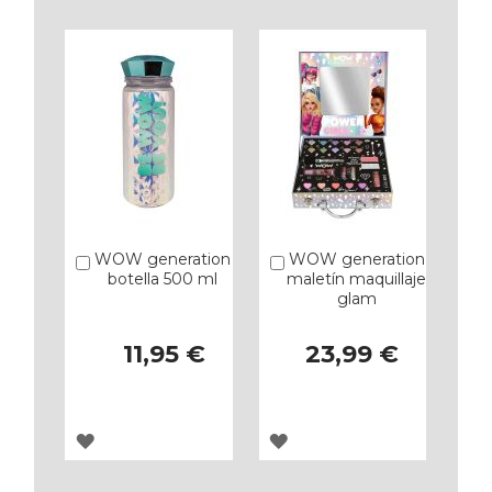
LOS
LOS
FAVORITOS
FAVORITOS
WOW generation
WOW generation
Añadir
Añadir
botella 500 ml
maletín maquillaje
glam
11,95 €
23,99 €
AGREGAR
AGREGAR
A
A