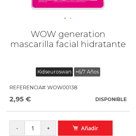
WOW generation
mascarilla facial hidratante
Kidseuroswan
+6/7 Años
REFERENCIA#:
WOW00138
2,95 €
DISPONIBLE
Añadir