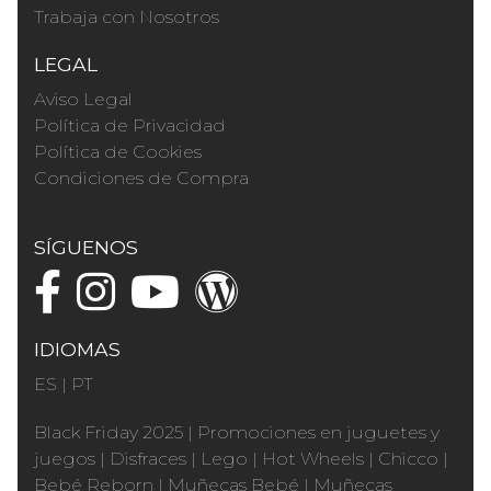
Trabaja con Nosotros
LEGAL
Aviso Legal
Política de Privacidad
Política de Cookies
Condiciones de Compra
SÍGUENOS
IDIOMAS
ES
|
PT
Black Friday 2025
|
Promociones en juguetes y
juegos
|
Disfraces
|
Lego
|
Hot Wheels
|
Chicco
|
Bebé Reborn
|
Muñecas Bebé
|
Muñecas