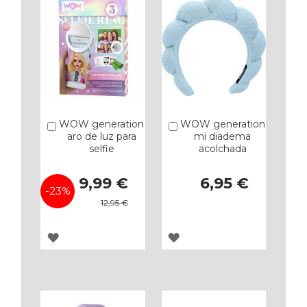
WOW generation
WOW generation
Añadir
Añadir
aro de luz para
mi diadema
selfie
acolchada
Precio
9,99 €
6,95 €
especial
-23%
12,95 €
AGREGAR
AGREGAR
A
A
LOS
LOS