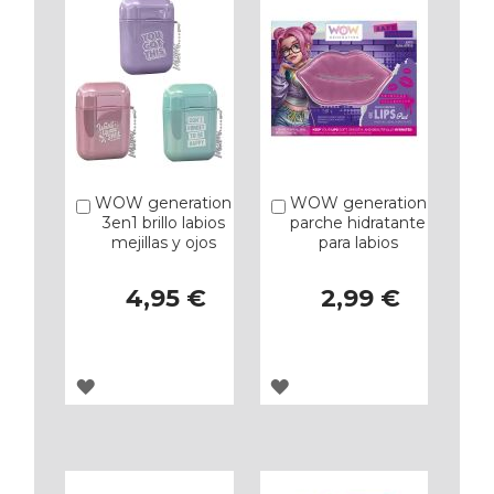
FAVORITOS
FAVORITOS
WOW generation
WOW generation
Añadir
Añadir
3en1 brillo labios
parche hidratante
mejillas y ojos
para labios
4,95 €
2,99 €
AGREGAR
AGREGAR
A
A
LOS
LOS