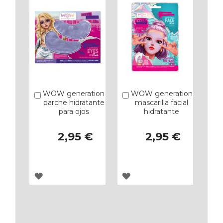
FAVORITOS
FAVORITOS
WOW generation
WOW generation
Añadir
Añadir
parche hidratante
mascarilla facial
para ojos
hidratante
2,95 €
2,95 €
AGREGAR
AGREGAR
A
A
LOS
LOS