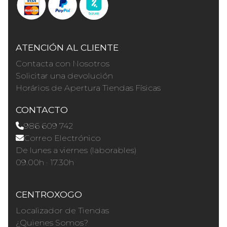
ATENCIÓN AL CLIENTE
Contacta con Nosotros
Solicitar una devolución
Horários de Apertura Tiendas Físicas
CONTACTO
986 609 742
Correo Electrónico
De lunes a viernes (laborables)
09.00h · 17.30h
CENTROXOGO
Localizador de Tiendas
¿Quienes Somos?