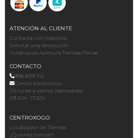
ATENCIÓN AL CLIENTE
Contacta con Nosotros
Solicitar una devolución
Horários de Apertura Tiendas Físicas
CONTACTO
986 609 742
Correo Electrónico
De lunes a viernes (laborables)
09.00h · 17.30h
CENTROXOGO
Localizador de Tiendas
¿Quienes Somos?