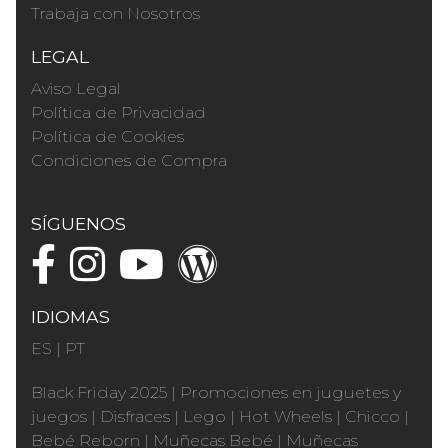
Trabaja con Nosotros
LEGAL
Aviso Legal
Política de Privacidad
Política de Cookies
Condiciones de Compra
SÍGUENOS
IDIOMAS
ES
|
PT
Black Friday 2025
|
Promociones en juguetes y
juegos
|
Disfraces
|
Lego
|
Hot Wheels
|
Chicco
|
Bebé Reborn
|
Muñecas Bebé
|
Muñecas