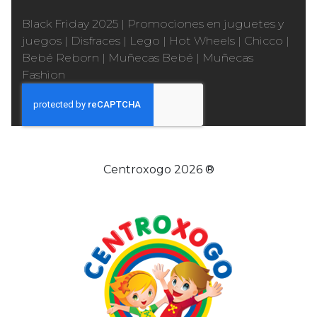
Black Friday 2025
|
Promociones en juguetes y
juegos
|
Disfraces
|
Lego
|
Hot Wheels
|
Chicco
|
Bebé Reborn
|
Muñecas Bebé
|
Muñecas
Fashion
Centroxogo 2026 ®