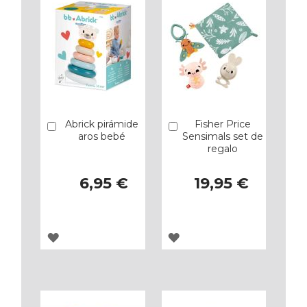
Abrick pirámide
Fisher Price
Añadir
Añadir
aros bebé
Sensimals set de
regalo
6,95 €
19,95 €
AGREGAR
AGREGAR
A
A
LOS
LOS