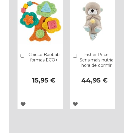
FAVORITOS
FAVORITOS
Chicco Baobab
Fisher Price
Añadir
Añadir
formas ECO+
Sensimals nutria
hora de dormir
15,95 €
44,95 €
AGREGAR
AGREGAR
A
A
LOS
LOS