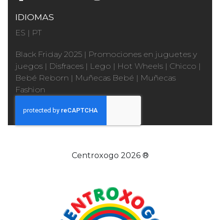
IDIOMAS
ES
|
PT
Black Friday 2025
|
Promociones en juguetes y
juegos
|
Disfraces
|
Lego
|
Hot Wheels
|
Chicco
|
Bebé Reborn
|
Muñecas Bebé
|
Muñecas
Fashion
Centroxogo 2026 ®