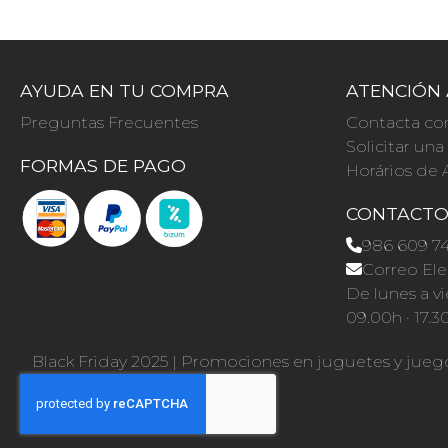
AYUDA EN TU COMPRA
ATENCIÓN 
Preguntas Frecuentes
Contacta co
Solicitar un
FORMAS DE PAGO
Horários de 
CONTACT
986 609 7
Correo Ele
De lunes a vi
09.00h · 17.3
Black Friday 2025
|
Promociones en juguetes y jueg