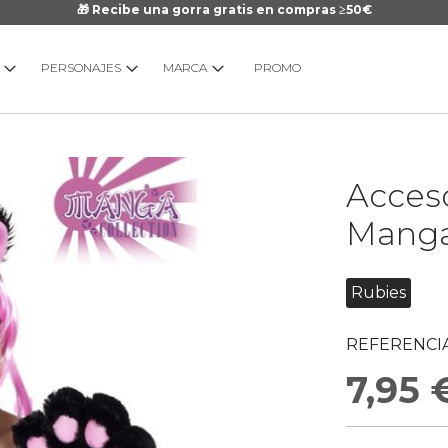
🎁 Recibe una gorra gratis en compras ≥50€
PERSONAJES
MARCA
PROMO
Saltar
Acceso
al
comienzo
Mang
de
la
galería
Rubies
de
imágenes
REFERENCIA
7,95 