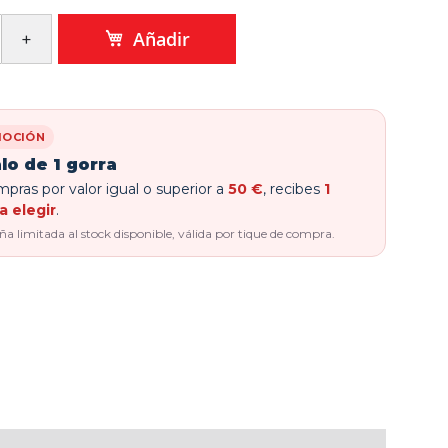
Añadir
OCIÓN
lo de 1 gorra
pras por valor igual o superior a
50 €
, recibes
1
a elegir
.
 limitada al stock disponible, válida por tique de compra.