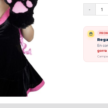
PROM
Rega
En com
gorra 
Campaña