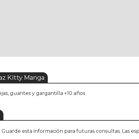
az Kitty Manga
ejas, guantes y gargantilla +10 años
S
uarde esta información para futuras consultas. Las esp