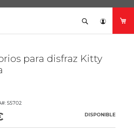
Mi 
rios para disfraz Kitty
a
#:
S5702
€
DISPONIBLE