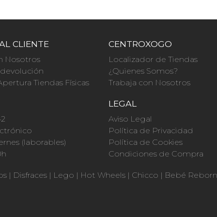
AL CLIENTE
CENTROXOGO
n Nosotros
Localizador de Tiendas
a devolución
¿Quienes Somos?
Apertura Tiendas Físicas
Trabaja con Nosotros
O
LEGAL
42
Aviso Legal
ctrónico
Política de Privacidad
ernes (laborables)
Política de Cookies
0h
Condiciones de Compra
os
|
Disfraces
|
Lego
|
Hot Wheels
|
Chicco
|
Bebé Rebor