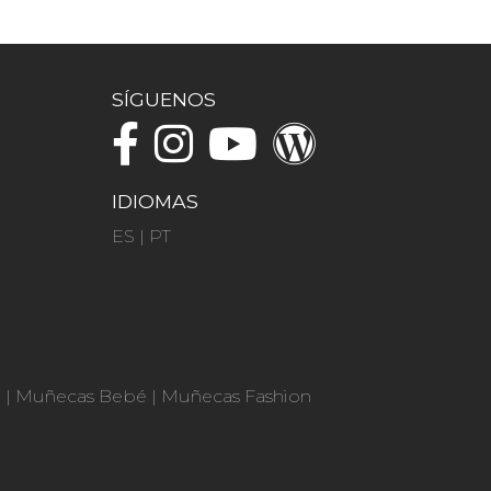
SÍGUENOS
IDIOMAS
ES
|
PT
n
|
Muñecas Bebé
|
Muñecas Fashion