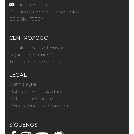
Correo Electrónico
De lunes a viernes (laborables)
09.00h · 17.30h
CENTROXOGO
Localizador de Tiendas
¿Quienes Somos?
Trabaja con Nosotros
LEGAL
Aviso Legal
Política de Privacidad
Política de Cookies
Condiciones de Compra
SÍGUENOS