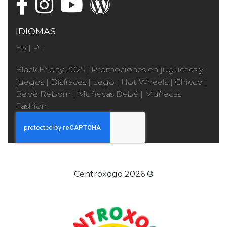
IDIOMAS
ES
|
PT
Black Friday 2025
|
Promociones en juguetes y
juegos
|
Disfraces
|
Lego
|
Hot Wheels
|
Chicco
|
Bebé Reborn
|
Muñecas Bebé
|
Muñecas
Fashion
Centroxogo 2026 ®