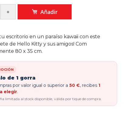
Añadir
tu escritorio en un paraíso kawaii con este
ete de Hello Kitty y sus amigos! Com
ente 80 x 35 cm.
OCIÓN
lo de 1 gorra
pras por valor igual o superior a
50 €
, recibes
1
a elegir
.
 limitada al stock disponible, válida por tique de compra.