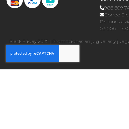
986 609 7
Correo Ele
De lunes a vi
09.00h · 17.3
Black Friday 2025
|
Promociones en juguetes y jueg