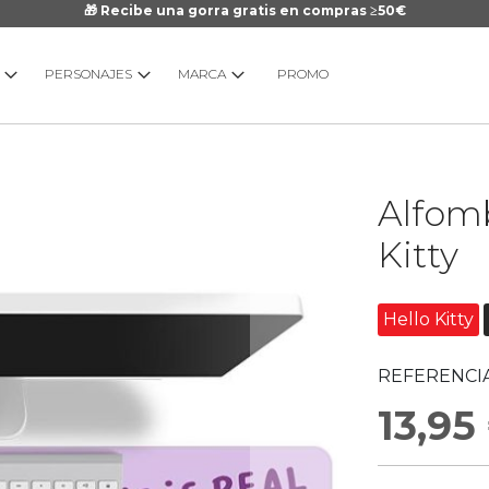
🎁 Recibe una gorra gratis en compras ≥50€
PERSONAJES
MARCA
PROMO
Saltar
Alfomb
al
comienzo
Kitty
de
la
galería
Hello Kitty
de
imágenes
REFERENCIA
13,95