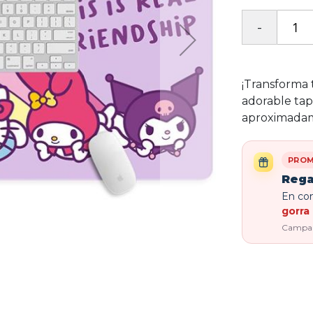
¡Transforma 
adorable tap
aproximadam
PROM
Rega
En com
gorra 
Campaña