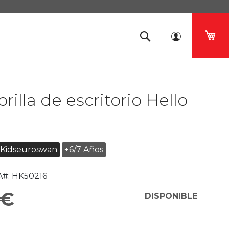
Mi 
rilla de escritorio Hello
Kidseuroswan
+6/7 Años
#:
HK50216
 €
DISPONIBLE