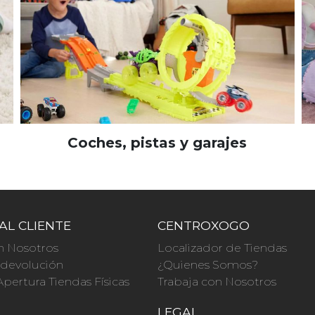
Coches, pistas y garajes
AL CLIENTE
CENTROXOGO
n Nosotros
Localizador de Tiendas
a devolución
¿Quienes Somos?
Apertura Tiendas Físicas
Trabaja con Nosotros
O
LEGAL