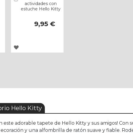
actividades con
estuche Hello Kitty
9,95 €
AGREGAR
A
LOS
FAVORITOS
io Hello Kitty
on este adorable tapete de Hello Kitty y sus amigos! Con 
coración y una alfombrilla de ratón suave y fiable. Rodé