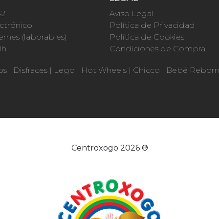
42
Aviso Legal
ctrónico
Política de Privacidad
ernes (laborables)
Política de Cookies
0h
Condiciones de Compra
os
|
Disfraces
|
Lego
|
Hot Wheels
|
Chicco
|
Bebé Rebor
Centroxogo 2026 ®