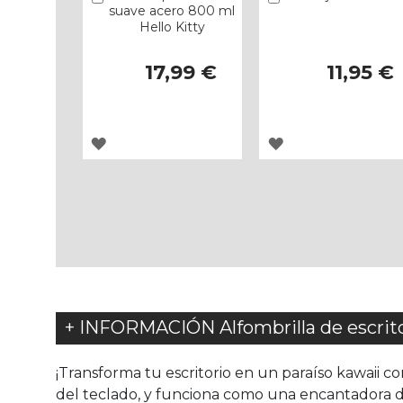
suave acero 800 ml
Hello Kitty
17,99 €
11,95 €
AGREGAR
AGREGAR
A
A
LOS
LOS
FAVORITOS
FAVORITOS
+ INFORMACIÓN Alfombrilla de escritor
¡Transforma tu escritorio en un paraíso kawaii c
del teclado, y funciona como una encantadora de