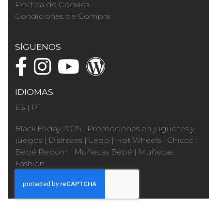
Política de Cookies
Condiciones de Compra
SÍGUENOS
IDIOMAS
ES
|
PT
Black Friday 2025
|
Promociones en juguetes y
juegos
|
Disfraces
|
Lego
|
Hot Wheels
|
Chicco
|
Bebé Reborn
|
Muñecas Bebé
|
Muñecas
Fashion