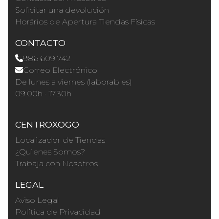
Solicitar una devolución
Horários de Apertura Tiendas Físicas
CONTACTO
986 609 742
Correo Electrónico
De lunes a viernes (laborables)
09.00h · 17.30h
CENTROXOGO
Localizador de Tiendas
¿Quienes Somos?
Trabaja con Nosotros
LEGAL
Aviso Legal
Política de Privacidad