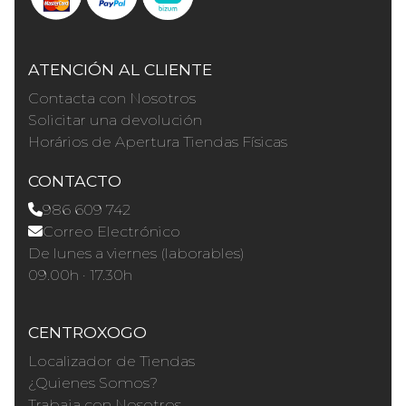
ATENCIÓN AL CLIENTE
Contacta con Nosotros
Solicitar una devolución
Horários de Apertura Tiendas Físicas
CONTACTO
986 609 742
Correo Electrónico
De lunes a viernes (laborables)
09.00h · 17.30h
CENTROXOGO
Localizador de Tiendas
¿Quienes Somos?
Trabaja con Nosotros