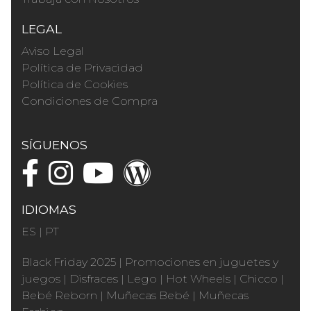
LEGAL
Aviso Legal
Política de Privacidad
Política de Cookies
Condiciones de Compra
SÍGUENOS
IDIOMAS
ES
|
PT
Black Friday 2025
|
Promociones en juguetes y
juegos
|
Disfraces
|
Lego
|
Hot Wheels
|
Chicco
|
Bebé Reborn
|
Muñecas Bebé
|
Muñecas