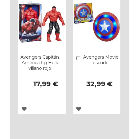
FAVORITOS
FAVORITOS
Avengers Capitán
Avengers Movie
Añadir
América fig Hulk
escudo
villano rojo
17,99 €
32,99 €
AGREGAR
AGREGAR
A
A
LOS
LOS