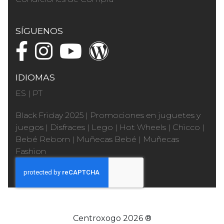
SÍGUENOS
IDIOMAS
ES
|
PT
Black Friday 2025
|
Promociones en juguetes y
juegos
|
Disfraces
|
Lego
|
Hot Wheels
|
Chicco
|
Bebé Reborn
|
Muñecas Bebé
|
Muñecas
Fashion
Centroxogo 2026 ®