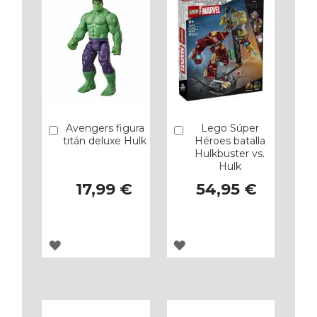
Avengers figura
Lego Súper
Añadir
Añadir
titán deluxe Hulk
Héroes batalla
Hulkbuster vs.
Hulk
17,99 €
54,95 €
AGREGAR
AGREGAR
A
A
LOS
LOS