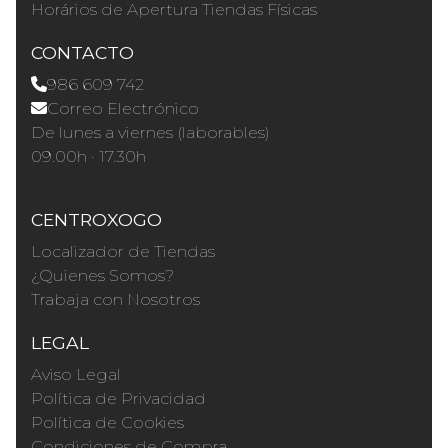
Horários de Apertura Tiendas Físicas
CONTACTO
986 609 742
Correo Electrónico
De lunes a viernes (laborables)
09.00h · 17.30h
CENTROXOGO
Localizador de Tiendas
¿Quienes Somos?
Trabaja con Nosotros
LEGAL
Aviso Legal
Política de Privacidad
Política de Cookies
Condiciones de Compra