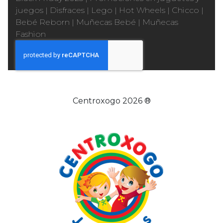
juegos
|
Disfraces
|
Lego
|
Hot Wheels
|
Chicco
|
Bebé Reborn
|
Muñecas Bebé
|
Muñecas
Fashion
Centroxogo 2026 ®