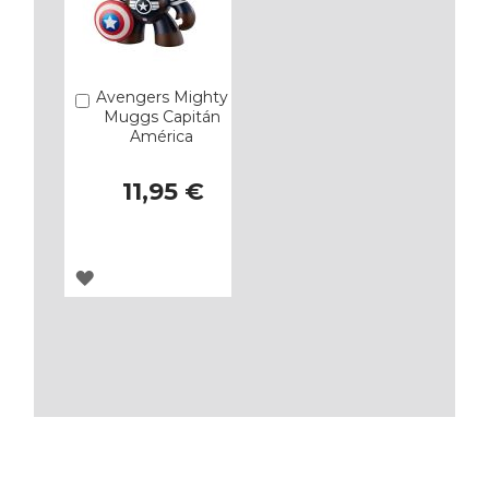
Avengers Mighty
Añadir
Muggs Capitán
América
11,95 €
AGREGAR
A
LOS
FAVORITOS