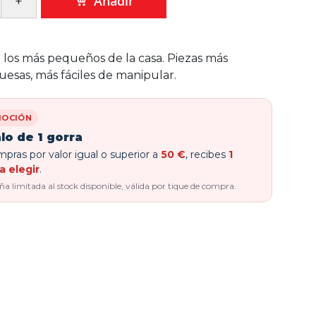
Añadir
 los más pequeños de la casa. Piezas más
uesas, más fáciles de manipular.
OCIÓN
lo de 1 gorra
pras por valor igual o superior a
50 €
, recibes
1
a elegir
.
 limitada al stock disponible, válida por tique de compra.