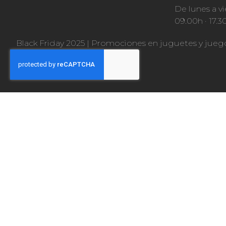
De lunes a vi
09.00h · 17.3
Black Friday 2025
|
Promociones en juguetes y jueg