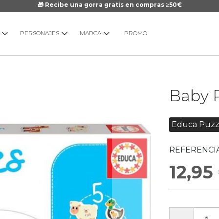
🎁 Recibe una gorra gratis en compras ≥50€
PERSONAJES
MARCA
PROMO
Saltar
Baby 
al
comienzo
de
Educa Puzz
la
galería
REFERENCIA
de
imágenes
12,95