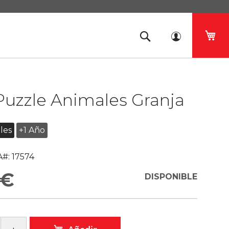
Mi 
Puzzle Animales Granja
les
+1 Año
#:
17574
 €
DISPONIBLE