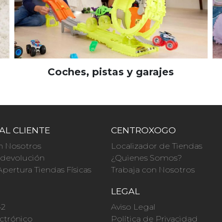
Coches, pistas y garajes
AL CLIENTE
CENTROXOGO
n Nosotros
Localizador de Tiendas
a devolución
¿Quienes Somos?
Apertura Tiendas Físicas
Trabaja con Nosotros
O
LEGAL
42
Aviso Legal
ctrónico
Política de Privacidad