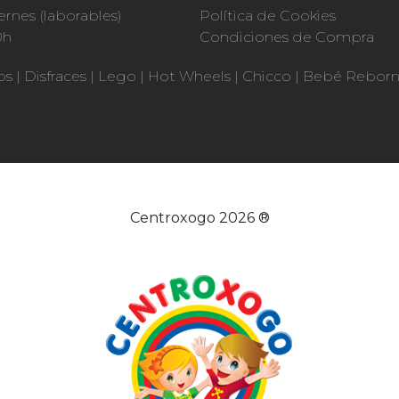
ernes (laborables)
Política de Cookies
0h
Condiciones de Compra
os
|
Disfraces
|
Lego
|
Hot Wheels
|
Chicco
|
Bebé Rebor
Centroxogo 2026 ®