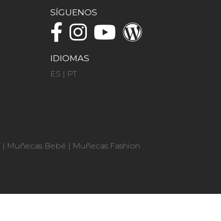
SÍGUENOS
IDIOMAS
ES
|
PT
n
|
Muñecas Bebé
|
Muñecas Fashion