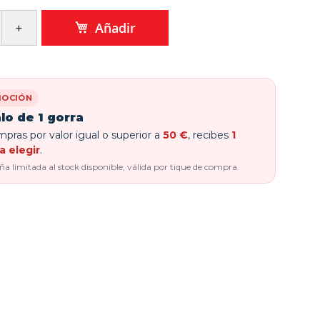
Añadir
OCIÓN
lo de 1 gorra
pras por valor igual o superior a
50 €
, recibes
1
a elegir
.
 limitada al stock disponible, válida por tique de compra.