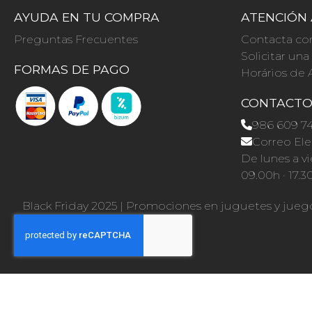
AYUDA EN TU COMPRA
ATENCIÓN 
Preguntas Frecuentes
Contacta co
Solicitar un
FORMAS DE PAGO
Horários de 
CONTACT
986 609 7
Correo Ele
De lunes a vi
09.00h · 17.3
Black Friday 2025
|
Promociones en juguetes y jueg