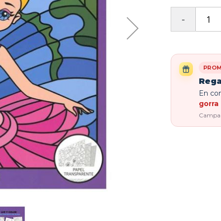
PROM
Rega
En com
gorra 
Campaña