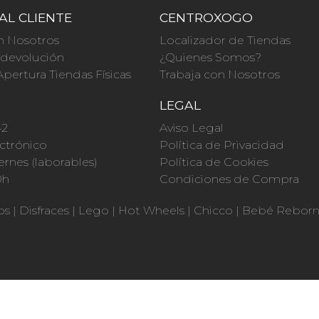
AL CLIENTE
CENTROXOGO
n Nosotros
Localizador de Tiendas
a devolución
¿Quienes Somos?
Apertura Tiendas Físicas
Trabaja con Nosotros
O
LEGAL
42
Aviso Legal
ctrónico
Política de Privacidad
ernes (laborables)
Política de Cookies
0h
Condiciones de Compra
os
|
Disfraces
|
Lego
|
Hot Wheels
|
Chicco
|
Bebé Rebor