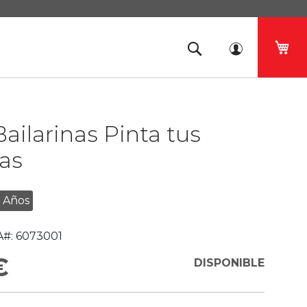
Mi 
Bailarinas Pinta tus
ras
 Años
#:
6073001
€
DISPONIBLE