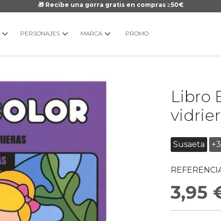
🎁 Recibe una gorra gratis en compras ≥50€
PERSONAJES
MARCA
PROMO
Saltar
Libro 
al
comienzo
vidrie
de
la
galería
Susaeta
+3
de
imágenes
REFERENCIA
3,95 