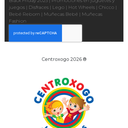
Black Friday 2025
|
Promociones en juguetes y
juegos
|
Disfraces
|
Lego
|
Hot Wheels
|
Chicco
|
Bebé Reborn
|
Muñecas Bebé
|
Muñecas
Fashion
Centroxogo 2026 ®