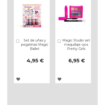
Set de uñas y
Magic Studio set
Añadir
Añadir
pegatinas Magic
maquillaje ojos
Ballet
Pretty Girls
4,95 €
6,95 €
AGREGAR
AGREGAR
A
A
LOS
LOS
FAVORITOS
FAVORITOS