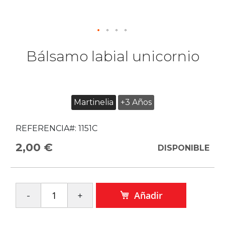
Bálsamo labial unicornio
Martinelia
+3 Años
REFERENCIA#:
1151C
2,00 €
DISPONIBLE
Añadir