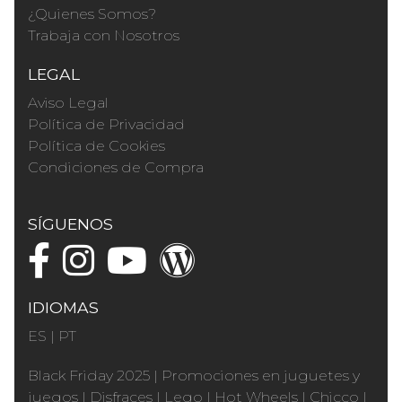
¿Quienes Somos?
Trabaja con Nosotros
LEGAL
Aviso Legal
Política de Privacidad
Política de Cookies
Condiciones de Compra
SÍGUENOS
IDIOMAS
ES
|
PT
Black Friday 2025
|
Promociones en juguetes y
juegos
|
Disfraces
|
Lego
|
Hot Wheels
|
Chicco
|