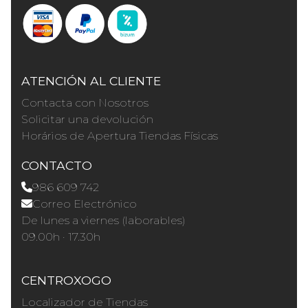
ATENCIÓN AL CLIENTE
Contacta con Nosotros
Solicitar una devolución
Horários de Apertura Tiendas Físicas
CONTACTO
986 609 742
Correo Electrónico
De lunes a viernes (laborables)
09.00h · 17.30h
CENTROXOGO
Localizador de Tiendas