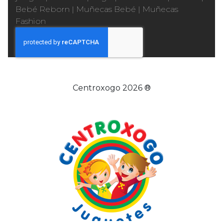
Bebé Reborn
|
Muñecas Bebé
|
Muñecas
Fashion
Centroxogo 2026 ®