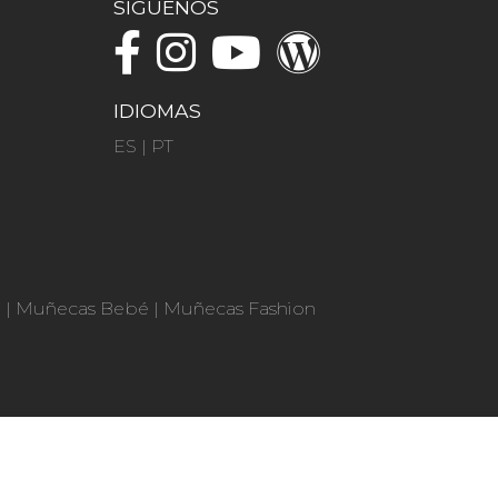
SÍGUENOS
IDIOMAS
ES
|
PT
n
|
Muñecas Bebé
|
Muñecas Fashion