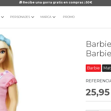
🎁 Recibe una gorra gratis en compras ≥50€
PERSONAJES
MARCA
PROMO
Saltar
Barbi
al
comienzo
Barbi
de
la
galería
Barbie
Mat
de
imágenes
REFERENCIA
25,95