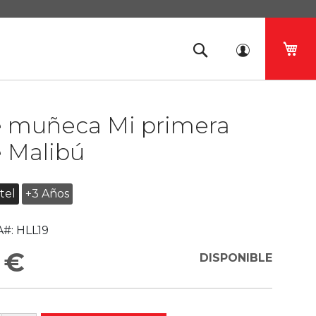
Mi 
e muñeca Mi primera
e Malibú
tel
+3 Años
#:
HLL19
 €
DISPONIBLE