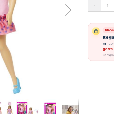
PROM
Rega
En com
gorra 
Campaña