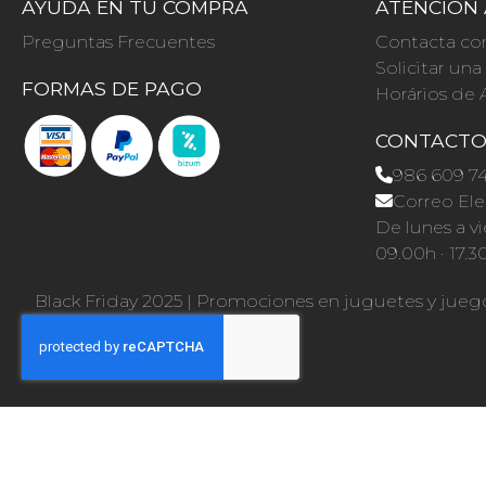
AYUDA EN TU COMPRA
ATENCIÓN 
Preguntas Frecuentes
Contacta co
Solicitar un
FORMAS DE PAGO
Horários de 
CONTACT
986 609 7
Correo Ele
De lunes a vi
09.00h · 17.3
Black Friday 2025
|
Promociones en juguetes y jueg