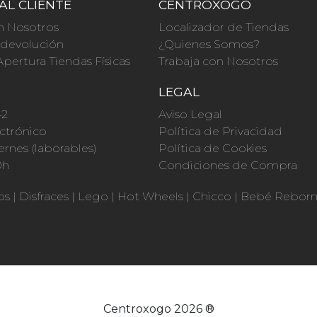
AL CLIENTE
CENTROXOGO
n Nosotros
Localizador de Tiendas
a devolución
¿Quienes Somos?
Apertura Tiendas Físicas
Trabaja con Nosotros
O
LEGAL
42
Aviso Legal
ctrónico
Política de Privacidad
ernes (laborables)
Política de Cookies
0h
Condiciones de Compra
os
|
Disfraces
|
Lego
|
Hot Wheels
|
Chicco
|
Bebé Rebor
Centroxogo 2026 ®