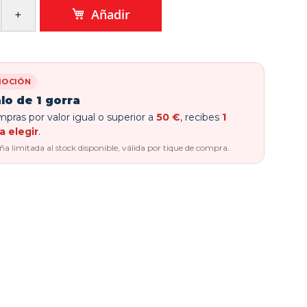
Añadir
OCIÓN
lo de 1 gorra
pras por valor igual o superior a
50 €
, recibes
1
a elegir
.
 limitada al stock disponible, válida por tique de compra.