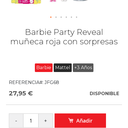
Barbie Party Reveal
muñeca roja con sorpresas
Barbie
Mattel
+3 Años
REFERENCIA#:
JFG68
27,95 €
DISPONIBLE
Añadir