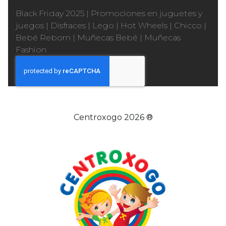
Black Friday 2025
|
Promociones en juguetes y
juegos
|
Disfraces
|
Lego
|
Hot Wheels
|
Chicco
|
Bebé Reborn
|
Muñecas Bebé
|
Muñecas
Fashion
Centroxogo 2026 ®