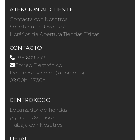
ATENCIÓN AL CLIENTE
Contacta con Nosotros
Solicitar una devolución
Horários de Apertura Tiendas Físicas
CONTACTO
986 609 742
Correo Electrónico
De lunes a viernes (laborables)
09.00h · 17.30h
CENTROXOGO
Localizador de Tiendas
¿Quienes Somos?
Trabaja con Nosotros
LEGAL