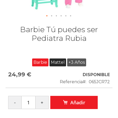
Barbie Tú puedes ser
Pediatra Rubia
Barbie
Mattel
+3 Años
24,99 €
DISPONIBLE
Referencia
065JCR72
Añadir