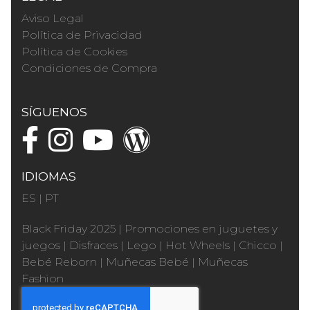
Aviso Legal
Política de Privacidad
Política de Cookies
Condiciones de Compra
SÍGUENOS
IDIOMAS
ES
|
PT
Black Friday 2025
|
Promociones en juguetes y
juegos
|
Disfraces
|
Lego
|
Hot Wheels
|
Chicco
|
Bebé Reborn
|
Muñecas Bebé
|
Muñecas
Fashion