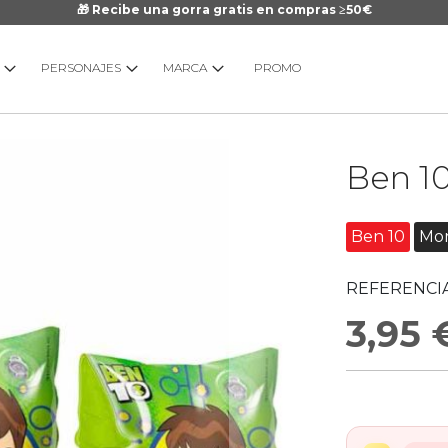
🎁 Recibe una gorra gratis en compras ≥50€
PERSONAJES
MARCA
PROMO
Saltar
Ben 1
al
comienzo
de
Ben 10
Mo
la
galería
REFERENCIA
de
imágenes
3,95 