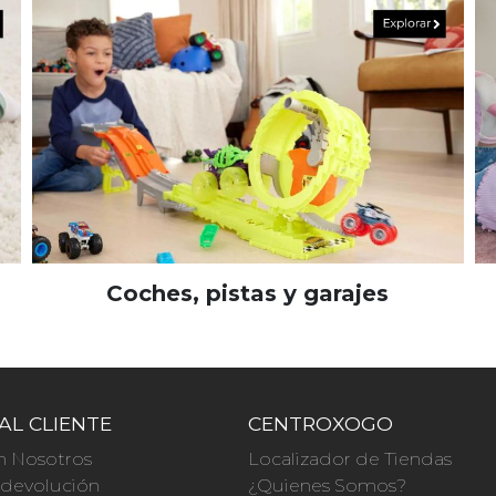
Coches, pistas y garajes
AL CLIENTE
CENTROXOGO
n Nosotros
Localizador de Tiendas
a devolución
¿Quienes Somos?