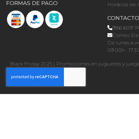
FORMAS DE PAGO
Horários de 
CONTACT
986 609 7
Correo Ele
De lunes a vi
09.00h · 17.3
Black Friday 2025
|
Promociones en juguetes y jueg