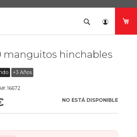
Mi 
0 manguitos hinchables
ndo
+3 Años
#:
16672
€
NO ESTÁ DISPONIBLE