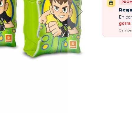
PROM
Rega
En com
gorra 
Campaña