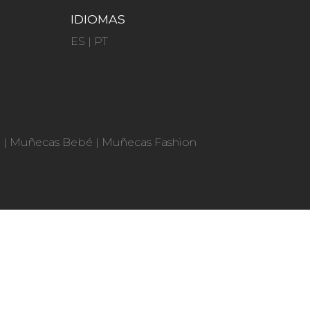
IDIOMAS
ES
|
PT
n
|
Muñecas Bebé
|
Muñecas Fashion