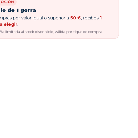
OCIÓN
lo de 1 gorra
pras por valor igual o superior a
50 €
, recibes
1
a elegir
.
 limitada al stock disponible, válida por tique de compra.