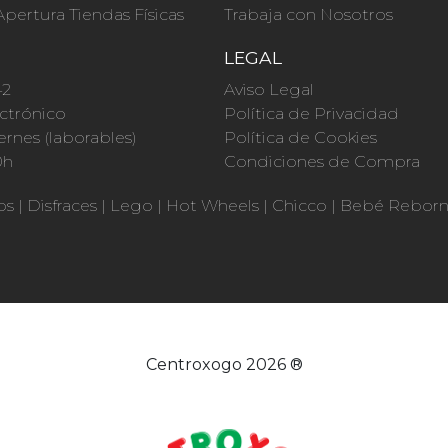
Apertura Tiendas Físicas
Trabaja con Nosotros
O
LEGAL
42
Aviso Legal
ctrónico
Política de Privacidad
ernes (laborables)
Política de Cookies
0h
Condiciones de Compra
os
|
Disfraces
|
Lego
|
Hot Wheels
|
Chicco
|
Bebé Rebor
Centroxogo 2026 ®