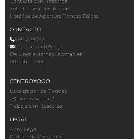
Contacta con Nosotros
Solicitar una devolución
Horários de Apertura Tiendas Físicas
CONTACTO
986 609 742
Correo Electrónico
De lunes a viernes (laborables)
09.00h · 17.30h
CENTROXOGO
Localizador de Tiendas
¿Quienes Somos?
Trabaja con Nosotros
LEGAL
Aviso Legal
Política de Privacidad