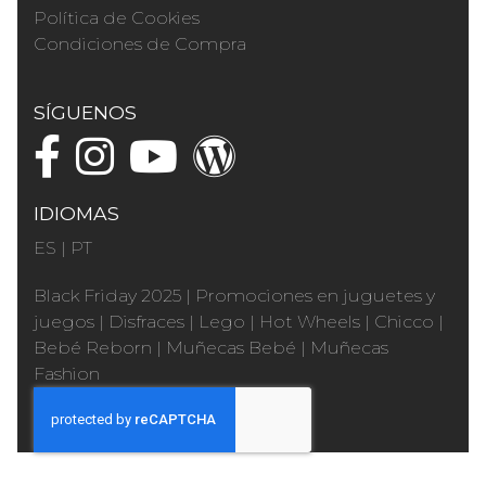
Política de Cookies
Condiciones de Compra
SÍGUENOS
IDIOMAS
ES
|
PT
Black Friday 2025
|
Promociones en juguetes y
juegos
|
Disfraces
|
Lego
|
Hot Wheels
|
Chicco
|
Bebé Reborn
|
Muñecas Bebé
|
Muñecas
Fashion