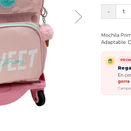
Mochila Prim
Adaptable. D
PROM
Rega
En com
gorra 
Campaña