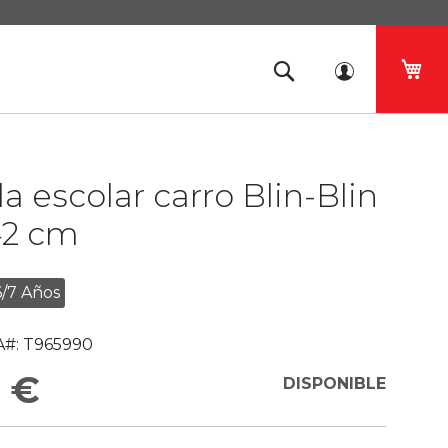
Mi 
a escolar carro Blin-Blin
42 cm
6/7 Años
#:
T965990
 €
DISPONIBLE