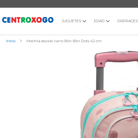
Ir
al
contenido
JUGUETES
EDAD
DISFRACES
Inicio
Mochila escolar carro Blin-Blin Dots 42 cm
Saltar
al
final
de
la
galería
de
imágenes