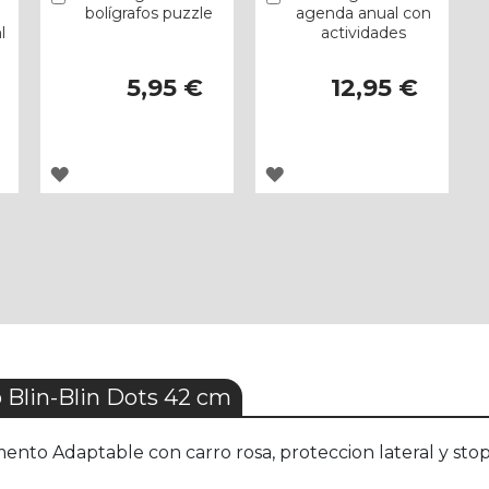
bolígrafos puzzle
agenda anual con
l
actividades
5,95 €
12,95 €
AGREGAR
AGREGAR
A
A
LOS
LOS
FAVORITOS
FAVORITOS
 Blin-Blin Dots 42 cm
nto Adaptable con carro rosa, proteccion lateral y stope