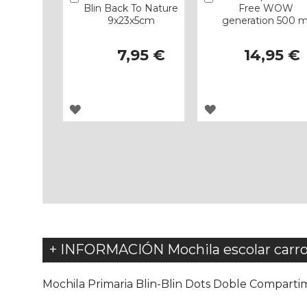
Blin Back To Nature
Free WOW
9x23x5cm
generation 500 m
7,95 €
14,95 €
AGREGAR
AGREGAR
A
A
LOS
LOS
FAVORITOS
FAVORITOS
+ INFORMACIÓN Mochila escolar carro
Mochila Primaria Blin-Blin Dots Doble Compartime