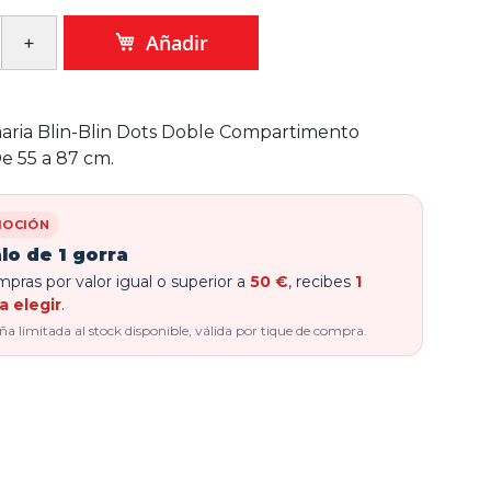
Añadir
aria Blin-Blin Dots Doble Compartimento
e 55 a 87 cm.
OCIÓN
lo de 1 gorra
pras por valor igual o superior a
50 €
, recibes
1
a elegir
.
 limitada al stock disponible, válida por tique de compra.