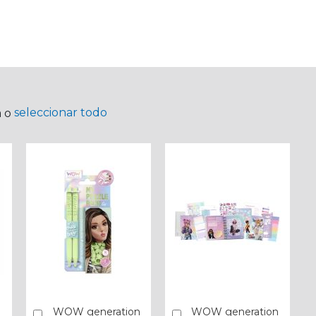
seleccionar todo
a o
WOW generation
WOW generation
Añadir
Añadir