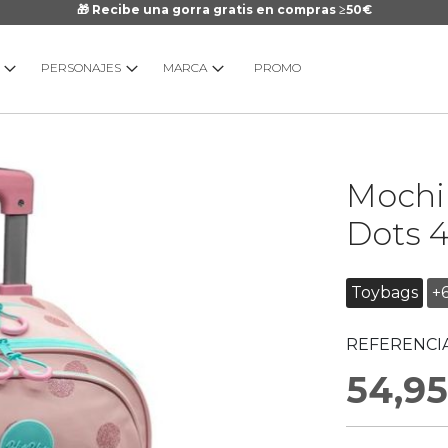
🎁 Recibe una gorra gratis en compras ≥50€
PERSONAJES
MARCA
PROMO
Saltar
Mochil
al
comienzo
Dots 
de
la
galería
Toybags
+
de
imágenes
REFERENCIA
54,95