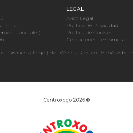
O
LEGAL
42
Aviso Legal
ctrónico
Política de Privacidad
ernes (laborables)
Política de Cookies
0h
Condiciones de Compra
os
|
Disfraces
|
Lego
|
Hot Wheels
|
Chicco
|
Bebé Rebor
Centroxogo 2026 ®