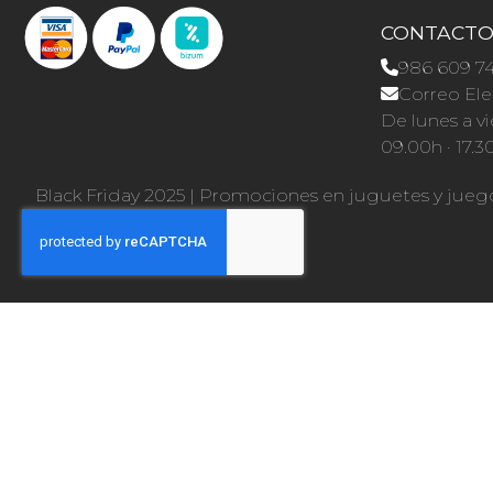
CONTACT
986 609 7
Correo Ele
De lunes a vi
09.00h · 17.3
Black Friday 2025
|
Promociones en juguetes y jueg