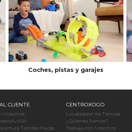
Coches, pistas y garajes
AL CLIENTE
CENTROXOGO
n Nosotros
Localizador de Tiendas
a devolución
¿Quienes Somos?
Apertura Tiendas Físicas
Trabaja con Nosotros