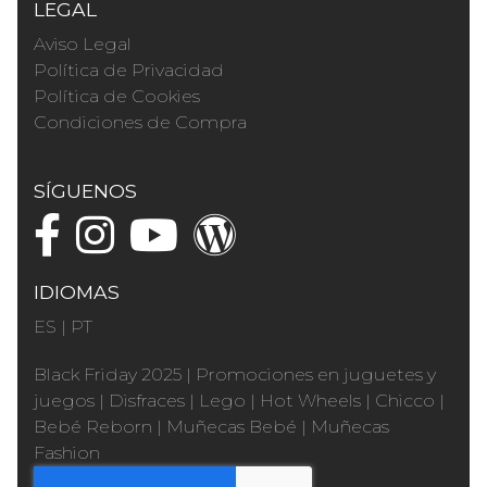
LEGAL
Aviso Legal
Política de Privacidad
Política de Cookies
Condiciones de Compra
SÍGUENOS
IDIOMAS
ES
|
PT
Black Friday 2025
|
Promociones en juguetes y
juegos
|
Disfraces
|
Lego
|
Hot Wheels
|
Chicco
|
Bebé Reborn
|
Muñecas Bebé
|
Muñecas
Fashion