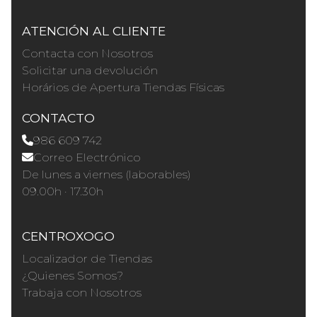
ATENCIÓN AL CLIENTE
Contacta con Nosotros
Solicitar una devolución
Horários de Apertura Tiendas Físicas
CONTACTO
986 609 742
Correo Electrónico
De lunes a viernes (laborables)
09.00h · 17.30h
CENTROXOGO
Localizador de Tiendas
¿Quienes Somos?
Trabaja con Nosotros