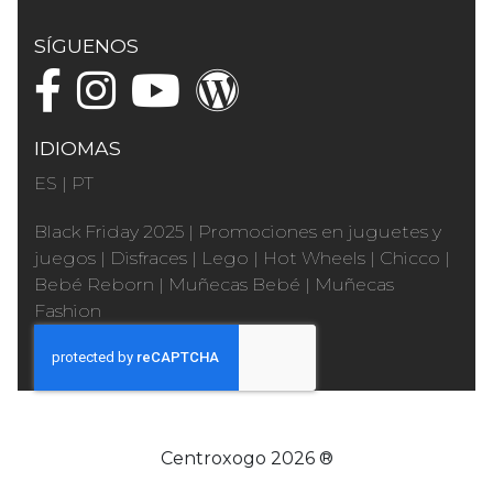
SÍGUENOS
IDIOMAS
ES
|
PT
Black Friday 2025
|
Promociones en juguetes y
juegos
|
Disfraces
|
Lego
|
Hot Wheels
|
Chicco
|
Bebé Reborn
|
Muñecas Bebé
|
Muñecas
Fashion
Centroxogo 2026 ®