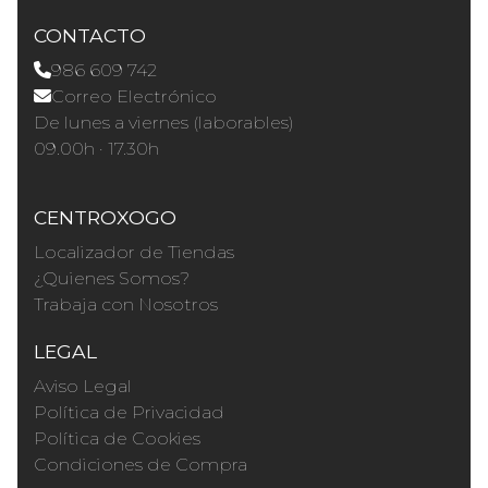
CONTACTO
986 609 742
Correo Electrónico
De lunes a viernes (laborables)
09.00h · 17.30h
CENTROXOGO
Localizador de Tiendas
¿Quienes Somos?
Trabaja con Nosotros
LEGAL
Aviso Legal
Política de Privacidad
Política de Cookies
Condiciones de Compra