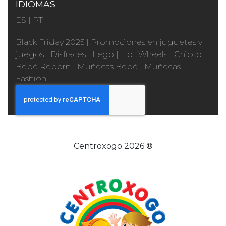
IDIOMAS
ES
|
PT
Black Friday 2025
|
Promociones en juguetes y
juegos
|
Disfraces
|
Lego
|
Hot Wheels
|
Chicco
|
Bebé Reborn
|
Muñecas Bebé
|
Muñecas
Fashion
Centroxogo 2026 ®