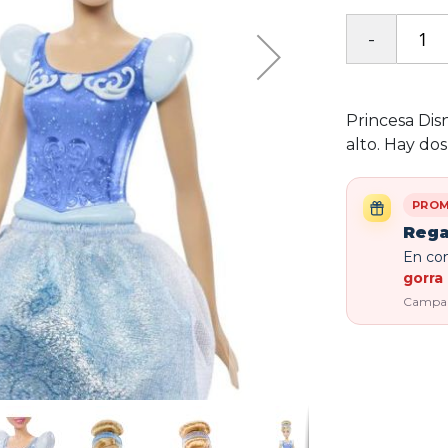
Princesa Di
alto. Hay do
PROM
Rega
En com
gorra 
Campaña