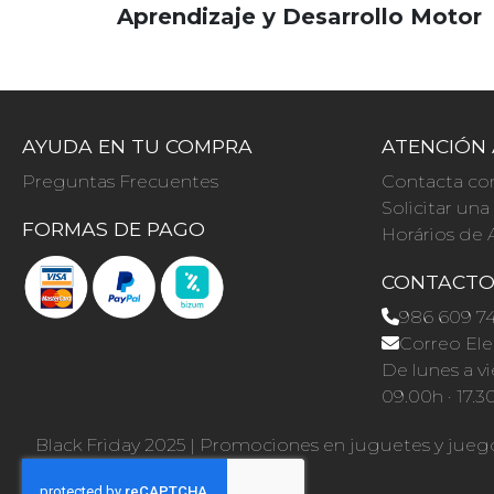
Aprendizaje y Desarrollo Motor
AYUDA EN TU COMPRA
ATENCIÓN 
Preguntas Frecuentes
Contacta co
Solicitar un
FORMAS DE PAGO
Horários de 
CONTACT
986 609 7
Correo Ele
De lunes a vi
09.00h · 17.3
Black Friday 2025
|
Promociones en juguetes y jueg