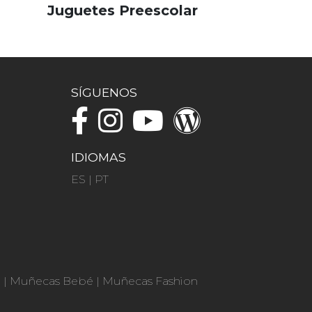
Juguetes Preescolar
SÍGUENOS
IDIOMAS
ES
|
PT
n
|
Muñecas Bebé
|
Muñecas Fashion