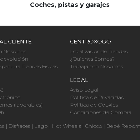
Coches, pistas y garajes
AL CLIENTE
CENTROXOGO
n Nosotros
Localizador de Tiendas
a devolución
¿Quienes Somos?
Apertura Tiendas Físicas
Trabaja con Nosotros
O
LEGAL
42
Aviso Legal
ctrónico
Política de Privacidad
ernes (laborables)
Política de Cookies
0h
Condiciones de Compra
os
|
Disfraces
|
Lego
|
Hot Wheels
|
Chicco
|
Bebé Rebor