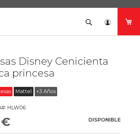
Mi 
sas Disney Cenicienta
a princesa
cesas
Mattel
+3 Años
#:
HLW06
 €
DISPONIBLE