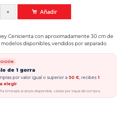
Añadir
sney Cenicienta con aproximadamente 30 cm de
s modelos disponibles, vendidos por separado.
OCIÓN
lo de 1 gorra
pras por valor igual o superior a
50 €
, recibes
1
a elegir
.
 limitada al stock disponible, válida por tique de compra.