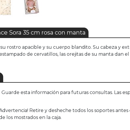
e Sora 35 cm rosa con manta
 a su rostro apacible y su cuerpo blandito. Su cabeza y
n estampado de cervatillos, las orejitas de su manta dan e
S
uarde esta información para futuras consultas. Las esp
ertencia! Retire y desheche todos los soportes antes de 
e los mostrados en la caja.