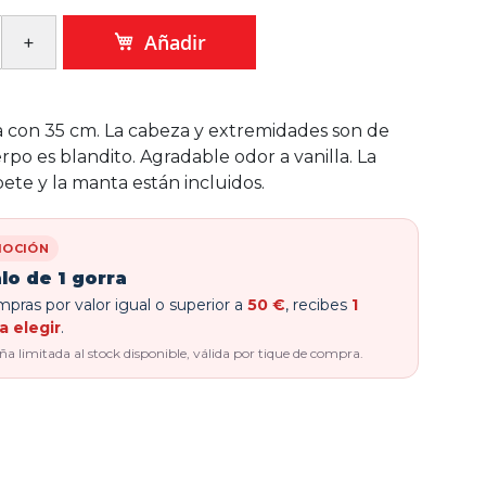
Añadir
 con 35 cm. La cabeza y extremidades son de
erpo es blandito. Agradable odor a vanilla. La
pete y la manta están incluidos.
OCIÓN
lo de 1 gorra
pras por valor igual o superior a
50 €
, recibes
1
a elegir
.
 limitada al stock disponible, válida por tique de compra.