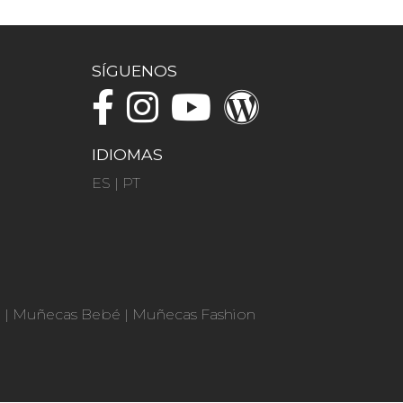
SÍGUENOS
IDIOMAS
ES
|
PT
n
|
Muñecas Bebé
|
Muñecas Fashion