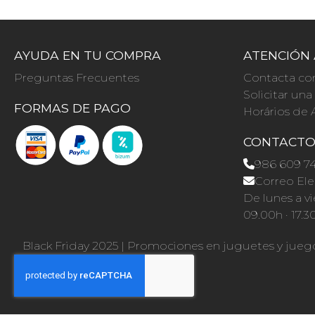
AYUDA EN TU COMPRA
ATENCIÓN 
Preguntas Frecuentes
Contacta co
Solicitar un
FORMAS DE PAGO
Horários de 
CONTACT
986 609 7
Correo Ele
De lunes a vi
09.00h · 17.3
Black Friday 2025
|
Promociones en juguetes y jueg