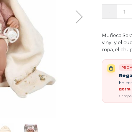
Muñeca Sora
vinyl y el cu
ropa, el chu
PROM
Rega
En com
gorra 
Campaña