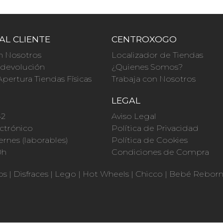
AL CLIENTE
CENTROXOGO
n Nosotros
Localizador de Tiendas
a devolución
¿Quienes Somos?
Apertura Tiendas Físicas
Trabaja con Nosotros
O
LEGAL
42
Aviso Legal
ctrónico
Política de Privacidad
ernes (laborables)
Política de Cookies
0h
Condiciones de Compra
os
|
Disfraces
|
Lego
|
Hot Wheels
|
Chicco
|
Bebé Rebor