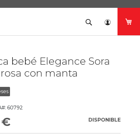
Mi 
a bebé Elegance Sora
 rosa con manta
ses
#:
60792
 €
DISPONIBLE