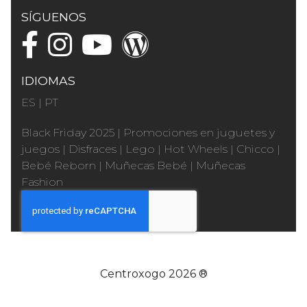
SÍGUENOS
IDIOMAS
ES
|
PT
Black Friday 2025
|
Promociones en juguetes y
juegos
|
Disfraces
|
Lego
|
Hot Wheels
|
Chicco
|
Bebé Reborn
|
Muñecas Bebé
|
Muñecas
Fashion
Centroxogo 2026 ®