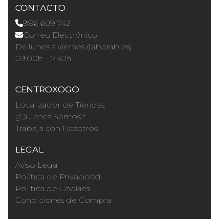
CONTACTO
986 609 742
Correo Electrónico
De lunes a viernes (laborables)
09.00h · 17.30h
CENTROXOGO
Localizador de Tiendas
¿Quienes Somos?
Trabaja con Nosotros
LEGAL
Aviso Legal
Política de Privacidad
Política de Cookies
Condiciones de Compra