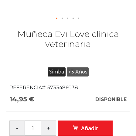
Muñeca Evi Love clínica
veterinaria
Simba
+3 Años
REFERENCIA#:
5733486038
14,95 €
DISPONIBLE
Añadir