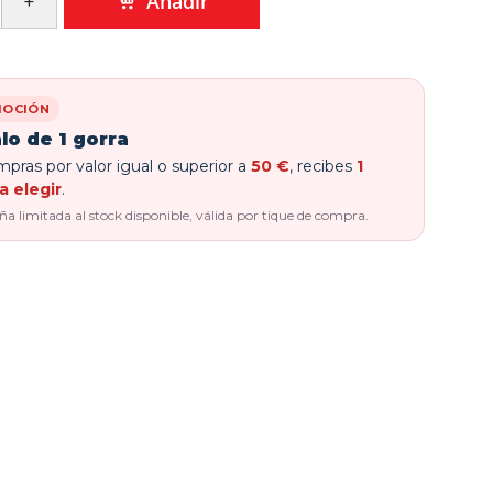
Añadir
OCIÓN
lo de 1 gorra
pras por valor igual o superior a
50 €
, recibes
1
a elegir
.
 limitada al stock disponible, válida por tique de compra.