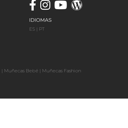
IDIOMAS
ES
|
PT
n
|
Muñecas Bebé
|
Muñecas Fashion