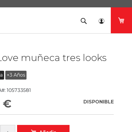
Mi 
 Love muñeca tres looks
a
+3 Años
#:
105733581
 €
DISPONIBLE