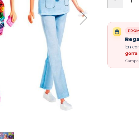
PROM
Rega
En com
gorra 
Campaña