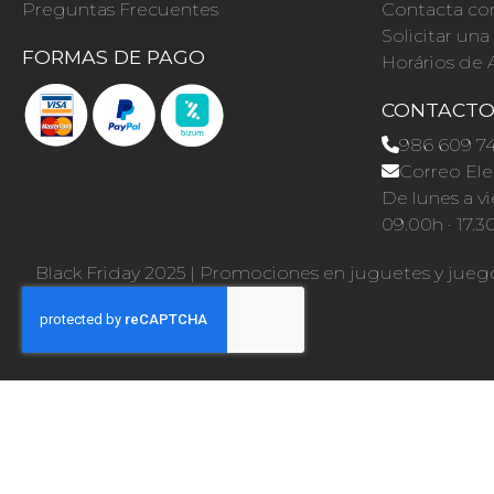
Preguntas Frecuentes
Contacta co
Solicitar un
FORMAS DE PAGO
Horários de 
CONTACT
986 609 7
Correo Ele
De lunes a vi
09.00h · 17.3
Black Friday 2025
|
Promociones en juguetes y jueg