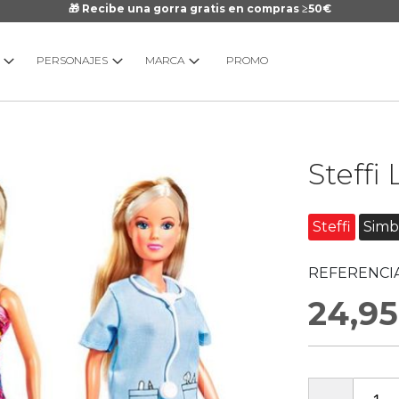
🎁 Recibe una gorra gratis en compras ≥50€
PERSONAJES
MARCA
PROMO
Saltar
Steffi
al
comienzo
de
Steffi
Simb
la
galería
REFERENCIA
de
imágenes
24,95