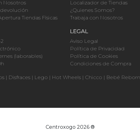
n Nosotros
Localizador de Tiendas
a devolución
¿Quienes Somos?
Apertura Tiendas Físicas
Trabaja con Nosotros
O
LEGAL
42
Aviso Legal
ctrónico
Política de Privacidad
ernes (laborables)
Política de Cookies
0h
Condiciones de Compra
os
|
Disfraces
|
Lego
|
Hot Wheels
|
Chicco
|
Bebé Rebor
Centroxogo 2026 ®