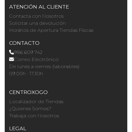
ATENCIÓN AL CLIENTE
Contacta con Nosotros
Solicitar una devolución
Horários de Apertura Tiendas Físicas
CONTACTO
986 609 742
Correo Electrónico
De lunes a viernes (laborables)
09.00h · 17.30h
CENTROXOGO
Localizador de Tiendas
¿Quienes Somos?
Trabaja con Nosotros
LEGAL