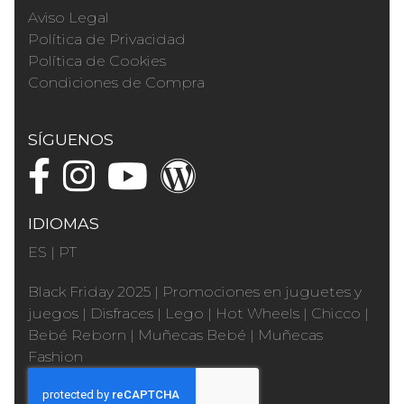
Aviso Legal
Política de Privacidad
Política de Cookies
Condiciones de Compra
SÍGUENOS
IDIOMAS
ES
|
PT
Black Friday 2025
|
Promociones en juguetes y
juegos
|
Disfraces
|
Lego
|
Hot Wheels
|
Chicco
|
Bebé Reborn
|
Muñecas Bebé
|
Muñecas
Fashion