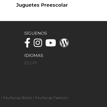
Juguetes Preescolar
SÍGUENOS
IDIOMAS
ES
|
PT
n
|
Muñecas Bebé
|
Muñecas Fashion