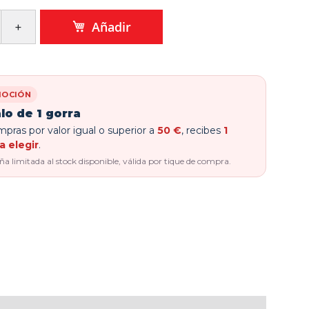
Añadir
OCIÓN
lo de 1 gorra
pras por valor igual o superior a
50 €
, recibes
1
a elegir
.
 limitada al stock disponible, válida por tique de compra.