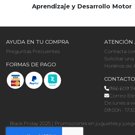
Aprendizaje y Desarrollo Motor
AYUDA EN TU COMPRA
ATENCIÓN 
Preguntas Frecuentes
Contacta co
Solicitar un
FORMAS DE PAGO
Horários de 
CONTACT
986 609 7
Correo Ele
De lunes a vi
09.00h · 17.3
Black Friday 2025
|
Promociones en juguetes y jueg