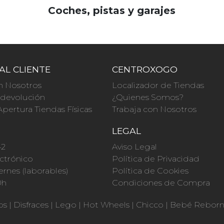
Coches, pistas y garajes
AL CLIENTE
CENTROXOGO
n Nosotros
Localizador de Tiendas
a devolución
¿Quienes Somos?
Apertura Tiendas Físicas
Trabaja con Nosotros
O
LEGAL
42
Aviso Legal
ctrónico
Política de Privacidad
ernes (laborables)
Política de Cookies
0h
Condiciones de Compra
os
|
Disfraces
|
Lego
|
Hot Wheels
|
Chicco
|
Bebé Rebor