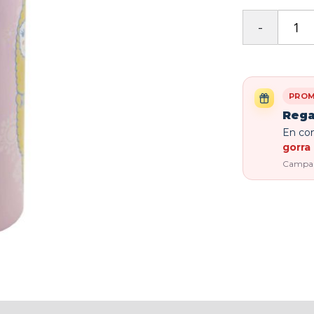
PROM
Rega
En com
gorra 
Campaña