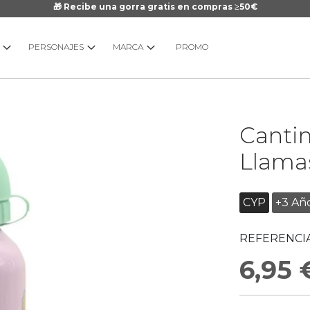
🎁 Recibe una gorra gratis en compras ≥50€
PERSONAJES
MARCA
PROMO
Saltar
Canti
al
comienzo
Llama
de
la
galería
CYP
+3 Añ
de
imágenes
REFERENCIA
6,95 