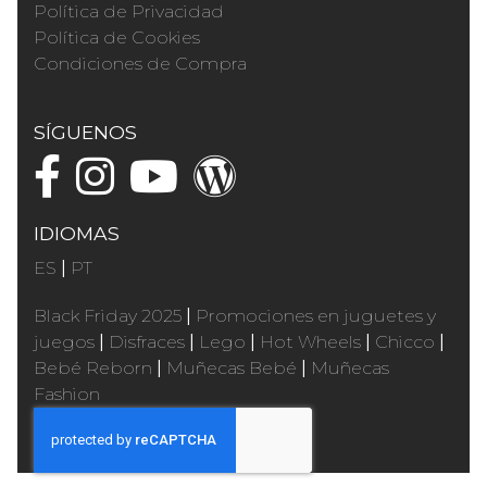
Política de Privacidad
Política de Cookies
Condiciones de Compra
SÍGUENOS
IDIOMAS
ES
|
PT
Black Friday 2025
|
Promociones en juguetes y
juegos
|
Disfraces
|
Lego
|
Hot Wheels
|
Chicco
|
Bebé Reborn
|
Muñecas Bebé
|
Muñecas
Fashion