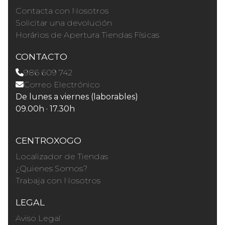
Contacta con Nosotros
Solicitar una devolución
Horários de Apertura Tiendas Físicas
CONTACTO
986 609 742
Correo Electrónico
De lunes a viernes (laborables)
09.00h · 17.30h
CENTROXOGO
Localizador de Tiendas
¿Quienes Somos?
Trabaja con Nosotros
LEGAL
Aviso Legal