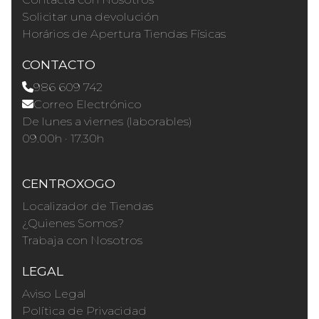
Solicitar una devolución
Horários de Apertura Tiendas Físicas
CONTACTO
986 609 742
Correo Electrónico
De lunes a viernes (laborables)
09.00h · 17.30h
CENTROXOGO
Localizador de Tiendas
¿Quienes Somos?
Trabaja con Nosotros
LEGAL
Aviso Legal
Política de Privacidad