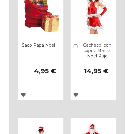
Saco Papá Noel
Cachecol con
Añadir
capuz Mama
Noel Roja
4,95 €
14,95 €
AGREGAR
AGREGAR
A
A
LOS
LOS
FAVORITOS
FAVORITOS