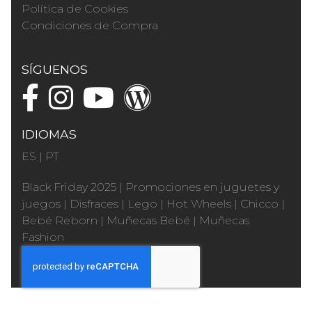
Política de Cookies
Condiciones de Compra
SÍGUENOS
IDIOMAS
ES
|
PT
Black Friday 2025
|
Promociones en juguetes y
juegos
|
Disfraces
|
Lego
|
Hot Wheels
|
Chicco
|
Bebé Reborn
|
Muñecas Bebé
|
Muñecas
Fashion