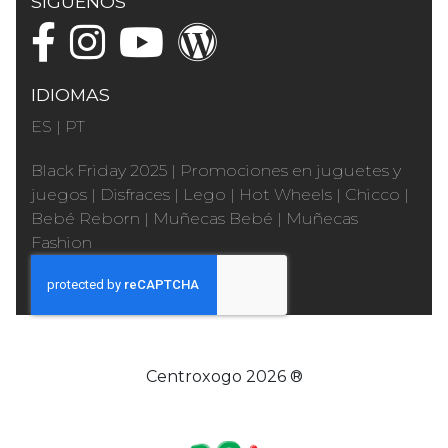
SÍGUENOS
IDIOMAS
ES
|
PT
Black Friday 2025
|
Promociones en juguetes y
juegos
|
Disfraces
|
Lego
|
Hot Wheels
|
Chicco
|
Bebé Reborn
|
Muñecas Bebé
|
Muñecas
Fashion
Centroxogo 2026 ®