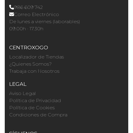
986 609 742
Correo Electrónico
De lunes a viernes (laborables)
09.00h · 17.30h
CENTROXOGO
Localizador de Tiendas
¿Quienes Somos?
Trabaja con Nosotros
LEGAL
Aviso Legal
Política de Privacidad
Política de Cookies
Condiciones de Compra