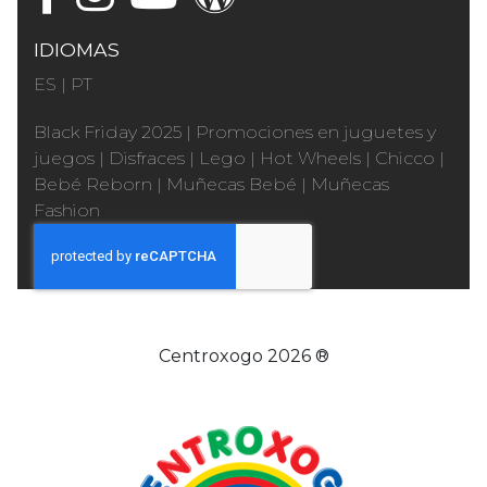
IDIOMAS
ES
|
PT
Black Friday 2025
|
Promociones en juguetes y
juegos
|
Disfraces
|
Lego
|
Hot Wheels
|
Chicco
|
Bebé Reborn
|
Muñecas Bebé
|
Muñecas
Fashion
Centroxogo 2026 ®