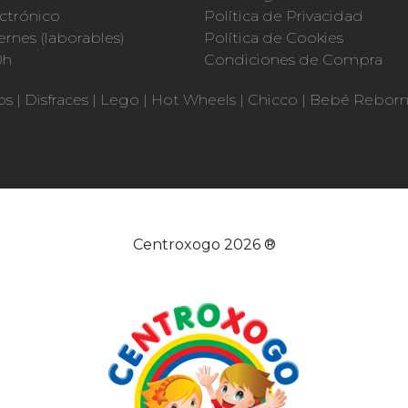
ctrónico
Política de Privacidad
ernes (laborables)
Política de Cookies
0h
Condiciones de Compra
os
|
Disfraces
|
Lego
|
Hot Wheels
|
Chicco
|
Bebé Rebor
Centroxogo 2026 ®