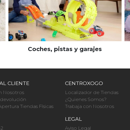
Coches, pistas y garajes
AL CLIENTE
CENTROXOGO
n Nosotros
Localizador de Tiendas
a devolución
¿Quienes Somos?
Apertura Tiendas Físicas
Trabaja con Nosotros
O
LEGAL
42
Aviso Legal