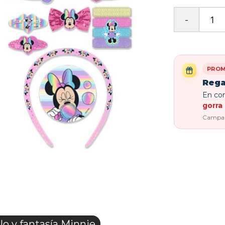
PROM
Rega
En com
gorra 
Campaña
o y fantasía Minnie