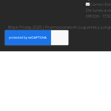
Correo Ele
De lunes a vi
09.00h · 17.3
Black Friday 2025
|
Promociones en juguetes y jueg