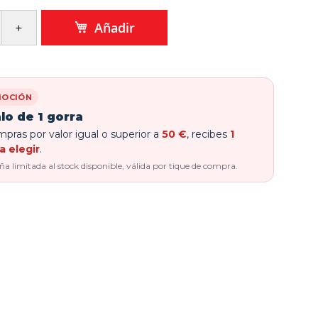
Añadir
OCIÓN
lo de 1 gorra
pras por valor igual o superior a
50 €
, recibes
1
a elegir
.
 limitada al stock disponible, válida por tique de compra.