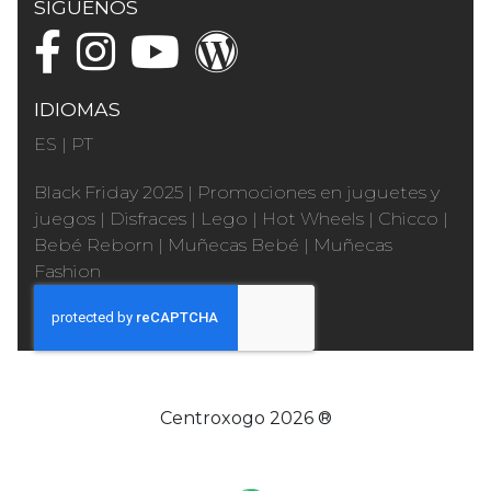
SÍGUENOS
IDIOMAS
ES
|
PT
Black Friday 2025
|
Promociones en juguetes y
juegos
|
Disfraces
|
Lego
|
Hot Wheels
|
Chicco
|
Bebé Reborn
|
Muñecas Bebé
|
Muñecas
Fashion
Centroxogo 2026 ®