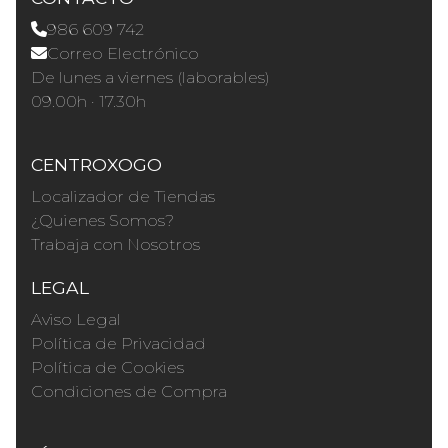
986 609 742
Correo Electrónico
De lunes a viernes (laborables)
09.00h · 17.30h
CENTROXOGO
Localizador de Tiendas
¿Quienes Somos?
Trabaja con Nosotros
LEGAL
Aviso Legal
Política de Privacidad
Política de Cookies
Condiciones de Compra