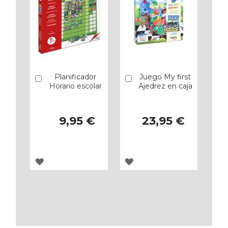
Planificador
Juego My first
Añadir
Añadir
Horario escolar
Ajedrez en caja
9,95 €
23,95 €
AGREGAR
AGREGAR
A
A
LOS
LOS
FAVORITOS
FAVORITOS