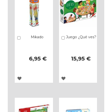
Mikado
Juego ¿Qué ves?
Añadir
Añadir
6,95 €
15,95 €
AGREGAR
AGREGAR
A
A
LOS
LOS
FAVORITOS
FAVORITOS