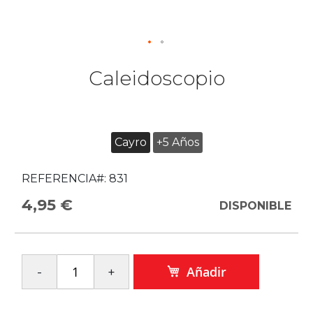
Caleidoscopio
Cayro
+5 Años
REFERENCIA#:
831
4,95 €
DISPONIBLE
Añadir