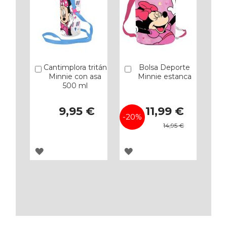
Cantimplora tritán
Bolsa Deporte
Añadir
Añadir
Minnie con asa
Minnie estanca
500 ml
Precio
9,95 €
11,99 €
especial
-20%
14,95 €
AGREGAR
AGREGAR
A
A
LOS
LOS
FAVORITOS
FAVORITOS