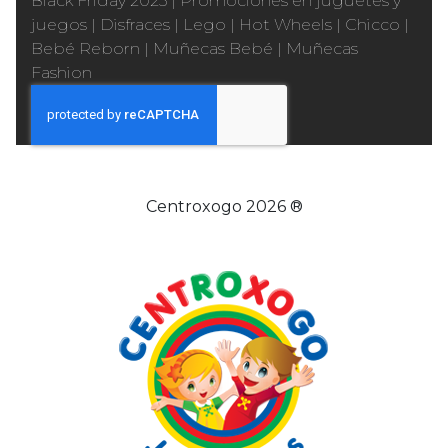
Black Friday 2025
|
Promociones en juguetes y
juegos
|
Disfraces
|
Lego
|
Hot Wheels
|
Chicco
|
Bebé Reborn
|
Muñecas Bebé
|
Muñecas
Fashion
Centroxogo 2026 ®