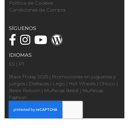
Política de Cookies
Condiciones de Compra
SÍGUENOS
IDIOMAS
ES
|
PT
Black Friday 2025
|
Promociones en juguetes y
juegos
|
Disfraces
|
Lego
|
Hot Wheels
|
Chicco
|
Bebé Reborn
|
Muñecas Bebé
|
Muñecas
Fashion