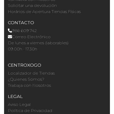
Solicitar una devolución
Horários de Apertura Tiendas Físicas
CONTACTO
986 609 742
Correo Electrónico
De lunes a viernes (laborables)
09.00h · 17.30h
CENTROXOGO
Localizador de Tiendas
¿Quienes Somos?
Trabaja con Nosotros
LEGAL
Aviso Legal
Política de Privacidad